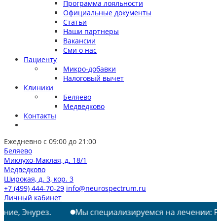
Программа лояльности
Официальные документы
Статьи
Наши партнеры
Вакансии
Сми о нас
Пациенту
Микро-добавки
Налоговый вычет
Клиники
Беляево
Медведково
Контакты
Ежедневно с 09:00 до 21:00
Беляево
Миклухо-Маклая, д. 18/1
Медведково
Широкая, д. 3, кор. 3
+7 (499) 444-70-29
info@neurospectrum.ru
Личный кабинет
урез.
Мы специализируемся на лечении: РАС, ТИКИ, 