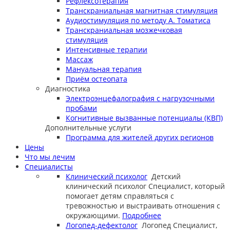
Рефлексотерапия
Транскраниальная магнитная стимуляция
Аудиостимуляция по методу А. Томатиса
Транскраниальная мозжечковая
стимуляция
Интенсивные терапии
Массаж
Мануальная терапия
Приём остеопата
Диагностика
Электроэнцефалография с нагрузочными
пробами
Когнитивные вызванные потенциалы (КВП)
Дополнительные услуги
Программа для жителей других регионов
Цены
Что мы лечим
Специалисты
Клинический психолог
Детский
клинический психолог
Специалист, который
помогает детям справляться с
тревожностью и выстраивать отношения с
окружающими.
Подробнее
Логопед-дефектолог
Логопед
Специалист,