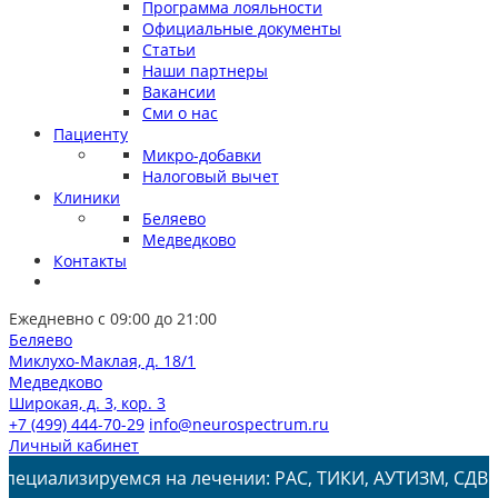
Программа лояльности
Официальные документы
Статьи
Наши партнеры
Вакансии
Сми о нас
Пациенту
Микро-добавки
Налоговый вычет
Клиники
Беляево
Медведково
Контакты
Ежедневно с 09:00 до 21:00
Беляево
Миклухо-Маклая, д. 18/1
Медведково
Широкая, д. 3, кор. 3
+7 (499) 444-70-29
info@neurospectrum.ru
Личный кабинет
руемся на лечении: РАС, ТИКИ, АУТИЗМ, СДВГ, ЗПРР, ЗРР