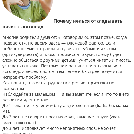
Почему нельзя откладывать
визит к логопеду
Многие родители думают: «Поговорим об этом позже, когда
подрастет». Но время здесь — ключевой фактор. Если
ребенок не умеет правильно двигать губами и языком
(артикулировать) и плохо произносит звуки, то ему будет
сложно общаться с другими детьми, учиться читать и писать,
успевать в школе. Поэтому чем раньше начать занятия с
логопедом-дефектологом, тем легче и быстрее получится
исправить проблему.
Как понять, что есть трудности с речью: признаки по
возрастам
Наблюдайте за малышом — и вы заметите, если что-то в его
развитии идет не так:
До 1 года: нет «гуления» (агу-агу) и «лепета» (ба-ба-ба, ма-ма-
ма).
До 2 лет: не говорит простых фраз, заменяет звуки («ка»
вместо «кошка»).
До 3 лет: использует много непонятных слов, не хочет
разговаривать.