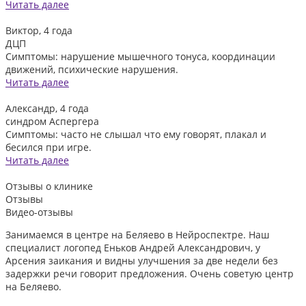
Читать далее
Виктор, 4 года
ДЦП
Симптомы: нарушение мышечного тонуса, координации
движений, психические нарушения.
Читать далее
Александр, 4 года
синдром Аспергера
Симптомы: часто не слышал что ему говорят, плакал и
бесился при игре.
Читать далее
Отзывы
о клинике
Отзывы
Видео-отзывы
Занимаемся в центре на Беляево в Нейроспектре. Наш
Д
специалист логопед Еньков Андрей Александрович, у
и
Арсения заикания и видны улучшения за две недели без
л
задержки речи говорит предложения. Очень советую центр
о
на Беляево.
2