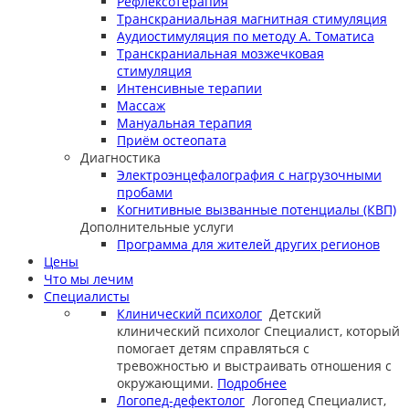
Рефлексотерапия
Транскраниальная магнитная стимуляция
Аудиостимуляция по методу А. Томатиса
Транскраниальная мозжечковая
стимуляция
Интенсивные терапии
Массаж
Мануальная терапия
Приём остеопата
Диагностика
Электроэнцефалография с нагрузочными
пробами
Когнитивные вызванные потенциалы (КВП)
Дополнительные услуги
Программа для жителей других регионов
Цены
Что мы лечим
Специалисты
Клинический психолог
Детский
клинический психолог
Специалист, который
помогает детям справляться с
тревожностью и выстраивать отношения с
окружающими.
Подробнее
Логопед-дефектолог
Логопед
Специалист,