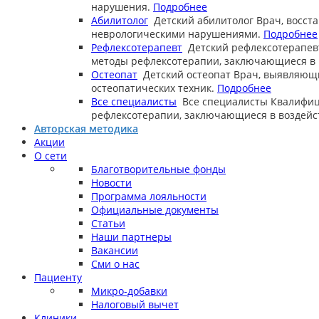
нарушения.
Подробнее
Абилитолог
Детский абилитолог
Врач, восст
неврологическими нарушениями.
Подробнее
Рефлексотерапевт
Детский рефлексотерапев
методы рефлексотерапии, заключающиеся в в
Остеопат
Детский остеопат
Врач, выявляющ
остеопатических техник.
Подробнее
Все специалисты
Все специалисты
Квалифиц
рефлексотерапии, заключающиеся в воздейст
Авторская методика
Акции
О сети
Благотворительные фонды
Новости
Программа лояльности
Официальные документы
Статьи
Наши партнеры
Вакансии
Сми о нас
Пациенту
Микро-добавки
Налоговый вычет
Клиники