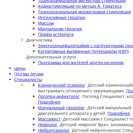
Транскраниальная магнитная стимуляция
Аудиостимуляция по методу А. Томатиса
Транскраниальная мозжечковая стимуляция
Интенсивные терапии
Массаж
Мануальная терапия
Приём остеопата
Диагностика
Электроэнцефалография с нагрузочными пр
Когнитивные вызванные потенциалы (КВП)
Дополнительные услуги
Программа для жителей других регионов
Цены
Что мы лечим
Специалисты
Клинический психолог
Детский клинический
выстраивать отношения с окружающими.
По
Логопед-дефектолог
Логопед
Специалист, ко
Подробнее
Мануальный терапевт
Детский мануальный 
двигательного аппарата у детей.
Подробнее
Массажист
Детский массажист
Специалист п
Невролог
Детский невролог
Врач, занимающи
Нейропсихолог
Детский нейропсихолог
Спец