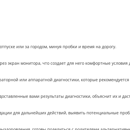
отпуске или за городом, минуя пробки и время на дорогу.
рез экран монитора, что создает для него комфортные условия 
раторной или аппаратной диагностики, которые рекомендуется 
оставленные вами результаты диагностики, объяснит их и дас
ндации для дальнейших действий, выявить потенциальные про
выздоровления, готовы поделиться с родителями альтернативн