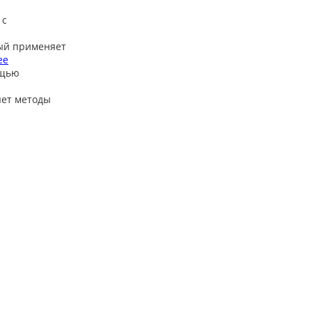
 с
ый применяет
ее
ощью
яет методы