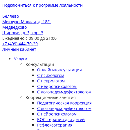
Подключиться к программе лояльности
Беляево
Миклухо-Маклая, д. 18/1
Медведково
Широкая, д. 3, кор. 3
Ежедневно с 09:00 до 21:00
+7 (499) 444-70-29
Личный кабинет
Услуги
Консультации
Онлайн-консультация
С психологом
С неврологом
С нейропсихологом
С логопедом-дефектологом
Коррекционные занятия
Педагогическая коррекция
С логопедом-дефектологом
С нейропсихологом
БОС-терапия для детей
Рефлексотерапия