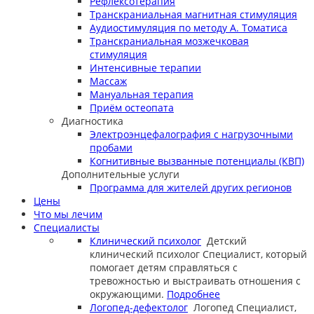
Рефлексотерапия
Транскраниальная магнитная стимуляция
Аудиостимуляция по методу А. Томатиса
Транскраниальная мозжечковая
стимуляция
Интенсивные терапии
Массаж
Мануальная терапия
Приём остеопата
Диагностика
Электроэнцефалография с нагрузочными
пробами
Когнитивные вызванные потенциалы (КВП)
Дополнительные услуги
Программа для жителей других регионов
Цены
Что мы лечим
Специалисты
Клинический психолог
Детский
клинический психолог
Специалист, который
помогает детям справляться с
тревожностью и выстраивать отношения с
окружающими.
Подробнее
Логопед-дефектолог
Логопед
Специалист,