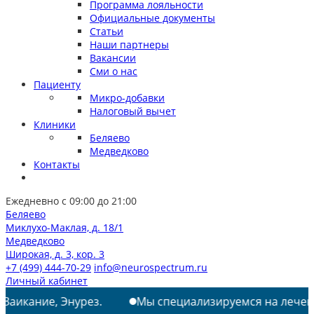
Программа лояльности
Официальные документы
Статьи
Наши партнеры
Вакансии
Сми о нас
Пациенту
Микро-добавки
Налоговый вычет
Клиники
Беляево
Медведково
Контакты
Ежедневно с 09:00 до 21:00
Беляево
Миклухо-Маклая, д. 18/1
Медведково
Широкая, д. 3, кор. 3
+7 (499) 444-70-29
info@neurospectrum.ru
Личный кабинет
урез.
Мы специализируемся на лечении: РАС, ТИКИ,