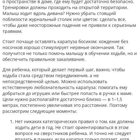
о пространстве в доме, где ему будет достаточно безопасно.
Тренировки должны проходить на открытой территории.
Малыш ходит вдоль дивана? Нужно убрать стоящий
поблизости журнальный столик или цветок: сделать все,
чтобы даже неосторожные падения не привели к серьезным
травмам.
Стоит почаще оставлять карапуза босиком: хождение без
носочков хорошо стимулирует нервные окончания. Так
получится не только помочь малышу в обучении ходьбе, но и
обеспечить правильное закаливание.
Для ребенка, который делает первый шаг, важно, чтобы
ходьба стала средством передвижения, а не
непосредственной целью. Можно использовать
естественную любознательность карапуза: помогать ему
добраться до игрушек или быстрее попасть в ручки к маме.
Цели нужно располагайте достаточно близко — в 1–1,5
метрах, постепенно увеличивая это расстояние. Поэтому
рассмотрим следующие моменты:
Нет никаких категорических правил о том, как должны
ходить дети в год. Не стоит ориентироваться в этом
вопросе на сверстников ребенка. И точно не следует
впадать в панику, если карапуз только ползает, хотя