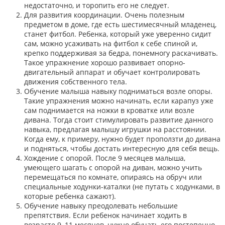
недостаточно, и торопить его не следует.
Для развития координации. Очень полезным
предметом в доме, где есть шестимесячный младенец,
станет фитбол. Ребенка, который уже уверенно сидит
сам, можно усаживать на фитбол к себе спиной и,
крепко поддерживая за бедра, понемногу раскачивать.
Такое упражнение хорошо развивает опорно-
двигательный аппарат и обучает контролировать
движения собственного тела.
Обучение малыша навыку подниматься возле опоры.
Такие упражнения можно начинать, если карапуз уже
сам поднимается на ножки в кроватке или возле
дивана. Тогда стоит стимулировать развитие данного
навыка, предлагая малышу игрушки на расстоянии.
Когда ему, к примеру, нужно будет проползти до дивана
и подняться, чтобы достать интересную для себя вещь.
Хождение с опорой. После 9 месяцев малыша,
умеющего шагать с опорой на диван, можно учить
перемещаться по комнате, опираясь на обруч или
специальные ходунки-каталки (не путать с ходунками, в
которые ребенка сажают).
Обучение навыку преодолевать небольшие
препятствия. Если ребенок начинает ходить в
возрасте 9–11 месяцев, нужно обучать его постепенно