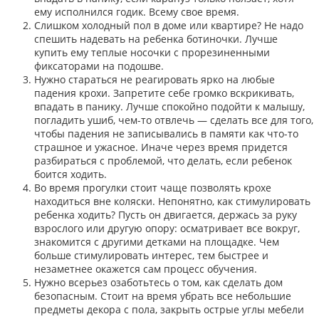
ему исполнился годик. Всему свое время.
Слишком холодный пол в доме или квартире? Не надо
спешить надевать на ребенка ботиночки. Лучше
купить ему теплые носочки с прорезиненными
фиксаторами на подошве.
Нужно стараться не реагировать ярко на любые
падения крохи. Запретите себе громко вскрикивать,
впадать в панику. Лучше спокойно подойти к малышу,
погладить ушиб, чем-то отвлечь — сделать все для того,
чтобы падения не записывались в памяти как что-то
страшное и ужасное. Иначе через время придется
разбираться с проблемой, что делать, если ребенок
боится ходить.
Во время прогулки стоит чаще позволять крохе
находиться вне коляски. Непонятно, как стимулировать
ребенка ходить? Пусть он двигается, держась за руку
взрослого или другую опору: осматривает все вокруг,
знакомится с другими детками на площадке. Чем
больше стимулировать интерес, тем быстрее и
незаметнее окажется сам процесс обучения.
Нужно всерьез озаботьтесь о том, как сделать дом
безопасным. Стоит на время убрать все небольшие
предметы декора с пола, закрыть острые углы мебели