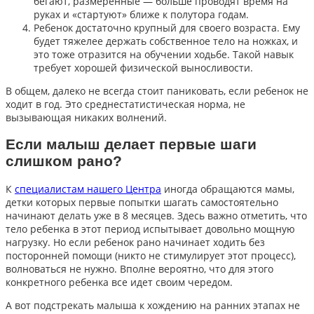
бегают, размеренные — больше проводят время на
руках и «стартуют» ближе к полутора годам.
Ребенок достаточно крупный для своего возраста. Ему
будет тяжелее держать собственное тело на ножках, и
это тоже отразится на обучении ходьбе. Такой навык
требует хорошей физической выносливости.
В общем, далеко не всегда стоит паниковать, если ребенок не
ходит в год. Это среднестатистическая норма, не
вызывающая никаких волнений.
Если малыш делает первые шаги
слишком рано?
К
специалистам нашего Центра
иногда обращаются мамы,
детки которых первые попытки шагать самостоятельно
начинают делать уже в 8 месяцев. Здесь важно отметить, что
тело ребенка в этот период испытывает довольно мощную
нагрузку. Но если ребенок рано начинает ходить без
посторонней помощи (никто не стимулирует этот процесс),
волноваться не нужно. Вполне вероятно, что для этого
конкретного ребенка все идет своим чередом.
А вот подстрекать малыша к хождению на ранних этапах не