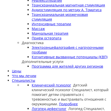
Рефлексотерапия
Транскраниальная магнитная стимуляция
Аудиостимуляция по методу А. Томатиса
Транскраниальная мозжечковая
стимуляция
Интенсивные терапии
Массаж
Мануальная терапия
Приём остеопата
Диагностика
Электроэнцефалография с нагрузочными
пробами
Когнитивные вызванные потенциалы (КВП)
Дополнительные услуги
Программа для жителей других регионов
Цены
Что мы лечим
Специалисты
Клинический психолог
Детский
клинический психолог
Специалист, который
помогает детям справляться с
тревожностью и выстраивать отношения с
окружающими.
Подробнее
Логопед-дефектолог
Логопед
Специалист,