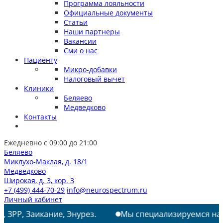
Программа лояльности
Официальные документы
Статьи
Наши партнеры
Вакансии
Сми о нас
Пациенту
Микро-добавки
Налоговый вычет
Клиники
Беляево
Медведково
Контакты
Ежедневно с 09:00 до 21:00
Беляево
Миклухо-Маклая, д. 18/1
Медведково
Широкая, д. 3, кор. 3
+7 (499) 444-70-29
info@neurospectrum.ru
Личный кабинет
ние, Энурез.
Мы специализируемся на лечении: РАС