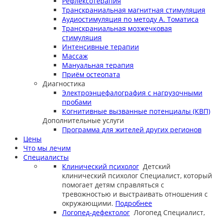
Рефлексотерапия
Транскраниальная магнитная стимуляция
Аудиостимуляция по методу А. Томатиса
Транскраниальная мозжечковая
стимуляция
Интенсивные терапии
Массаж
Мануальная терапия
Приём остеопата
Диагностика
Электроэнцефалография с нагрузочными
пробами
Когнитивные вызванные потенциалы (КВП)
Дополнительные услуги
Программа для жителей других регионов
Цены
Что мы лечим
Специалисты
Клинический психолог
Детский
клинический психолог
Специалист, который
помогает детям справляться с
тревожностью и выстраивать отношения с
окружающими.
Подробнее
Логопед-дефектолог
Логопед
Специалист,