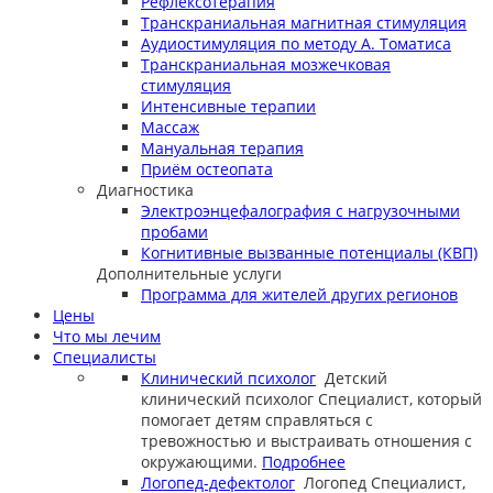
Рефлексотерапия
Транскраниальная магнитная стимуляция
Аудиостимуляция по методу А. Томатиса
Транскраниальная мозжечковая
стимуляция
Интенсивные терапии
Массаж
Мануальная терапия
Приём остеопата
Диагностика
Электроэнцефалография с нагрузочными
пробами
Когнитивные вызванные потенциалы (КВП)
Дополнительные услуги
Программа для жителей других регионов
Цены
Что мы лечим
Специалисты
Клинический психолог
Детский
клинический психолог
Специалист, который
помогает детям справляться с
тревожностью и выстраивать отношения с
окружающими.
Подробнее
Логопед-дефектолог
Логопед
Специалист,