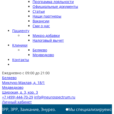
Программа лояльности
Официальные документы
Статьи
Наши партнеры
Вакансии
Сми о нас
Пациенту
Микро-добавки
Налоговый вычет
Клиники
Беляево
Медведково
Контакты
Ежедневно с 09:00 до 21:00
Беляево
Миклухо-Маклая, д. 18/1
Медведково
Широкая, д. 3, кор. 3
+7 (499) 444-70-29
info@neurospectrum.ru
Личный кабинет
икание, Энурез.
Мы специализируемся на лечении: 