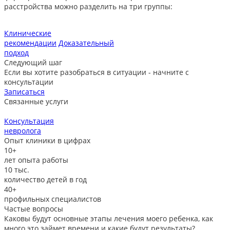
расстройства можно разделить на три группы:
Клинические
рекомендации
Доказательный
подход
Следующий шаг
Если вы хотите разобраться в ситуации - начните с
консультации
Записаться
Связанные услуги
Консультация
невролога
л
Опыт клиники в цифрах
10+
лет опыта работы
10
тыс.
количество детей в год
40+
профильных специалистов
Частые вопросы
Каковы будут основные этапы лечения моего ребенка, как
много это займет времени и какие будут результаты?