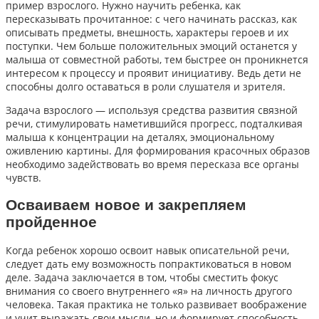
пример взрослого. Нужно научить ребенка, как
пересказывать прочитанное: с чего начинать рассказ, как
описывать предметы, внешность, характеры героев и их
поступки. Чем больше положительных эмоций останется у
малыша от совместной работы, тем быстрее он проникнется
интересом к процессу и проявит инициативу. Ведь дети не
способны долго оставаться в роли слушателя и зрителя.
Задача взрослого — используя средства развития связной
речи, стимулировать наметившийся прогресс, подталкивая
малыша к концентрации на деталях, эмоциональному
оживлению картины. Для формирования красочных образов
необходимо задействовать во время пересказа все органы
чувств.
Осваиваем новое и закрепляем
пройденное
Когда ребенок хорошо освоит навык описательной речи,
следует дать ему возможность попрактиковаться в новом
деле. Задача заключается в том, чтобы сместить фокус
внимания со своего внутреннего «я» на личность другого
человека. Такая практика не только развивает воображение
и учит выражать свои мысли, но и формирует способность