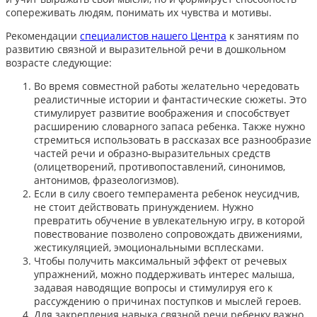
сопереживать людям, понимать их чувства и мотивы.
Рекомендации
специалистов нашего Центра
к занятиям по
развитию связной и выразительной речи в дошкольном
возрасте следующие:
Во время совместной работы желательно чередовать
реалистичные истории и фантастические сюжеты. Это
стимулирует развитие воображения и способствует
расширению словарного запаса ребенка. Также нужно
стремиться использовать в рассказах все разнообразие
частей речи и образно-выразительных средств
(олицетворений, противопоставлений, синонимов,
антонимов, фразеологизмов).
Если в силу своего темперамента ребенок неусидчив,
не стоит действовать принуждением. Нужно
превратить обучение в увлекательную игру, в которой
повествование позволено сопровождать движениями,
жестикуляцией, эмоциональными всплесками.
Чтобы получить максимальный эффект от речевых
упражнений, можно поддерживать интерес малыша,
задавая наводящие вопросы и стимулируя его к
рассуждению о причинах поступков и мыслей героев.
Для закрепления навыка связной речи ребенку важно