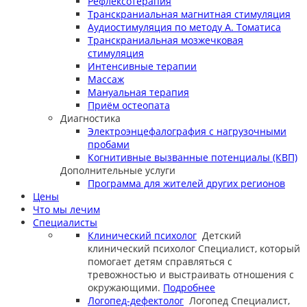
Рефлексотерапия
Транскраниальная магнитная стимуляция
Аудиостимуляция по методу А. Томатиса
Транскраниальная мозжечковая
стимуляция
Интенсивные терапии
Массаж
Мануальная терапия
Приём остеопата
Диагностика
Электроэнцефалография с нагрузочными
пробами
Когнитивные вызванные потенциалы (КВП)
Дополнительные услуги
Программа для жителей других регионов
Цены
Что мы лечим
Специалисты
Клинический психолог
Детский
клинический психолог
Специалист, который
помогает детям справляться с
тревожностью и выстраивать отношения с
окружающими.
Подробнее
Логопед-дефектолог
Логопед
Специалист,