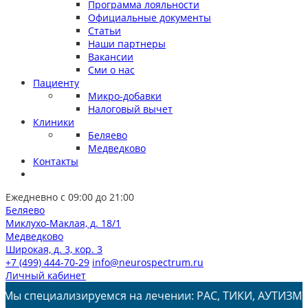
Программа лояльности
Официальные документы
Статьи
Наши партнеры
Вакансии
Сми о нас
Пациенту
Микро-добавки
Налоговый вычет
Клиники
Беляево
Медведково
Контакты
Ежедневно с 09:00 до 21:00
Беляево
Миклухо-Маклая, д. 18/1
Медведково
Широкая, д. 3, кор. 3
+7 (499) 444-70-29
info@neurospectrum.ru
Личный кабинет
лизируемся на лечении: РАС, ТИКИ, АУТИЗМ, СДВГ, ЗПРР,