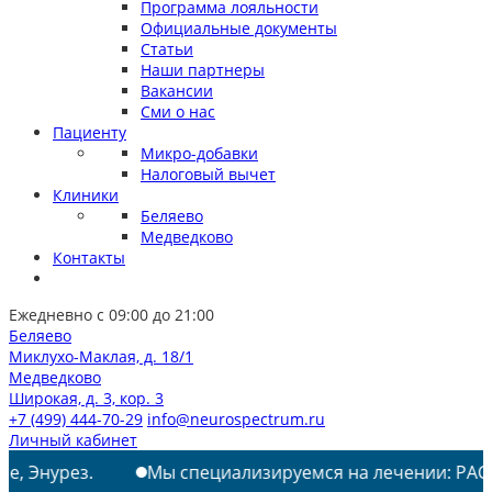
Программа лояльности
Официальные документы
Статьи
Наши партнеры
Вакансии
Сми о нас
Пациенту
Микро-добавки
Налоговый вычет
Клиники
Беляево
Медведково
Контакты
Ежедневно с 09:00 до 21:00
Беляево
Миклухо-Маклая, д. 18/1
Медведково
Широкая, д. 3, кор. 3
+7 (499) 444-70-29
info@neurospectrum.ru
Личный кабинет
рез.
Мы специализируемся на лечении: РАС, ТИКИ, А