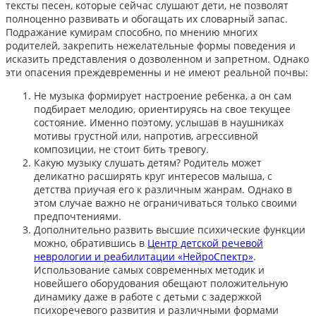
тексты песен, которые сейчас слушают
дети, не позволят
полноценно развивать и обогащать их словарный запас.
Подражание кумирам способно, по мнению многих
родителей, закрепить нежелательные формы поведения и
исказить представления о дозволенном и запретном. Однако
эти опасения преждевременны и не имеют реальной почвы:
Не музыка формирует настроение ребенка, а он сам
подбирает мелодию, ориентируясь на свое текущее
состояние. Именно поэтому, услышав в наушниках
мотивы грустной или, напротив, агрессивной
композиции, не стоит бить тревогу.
Какую музыку слушать детям? Родитель может
деликатно расширять круг интересов малыша, с
детства приучая его к различным жанрам. Однако в
этом случае важно не ограничиваться только своими
предпочтениями.
Дополнительно развить высшие психические функции
можно, обратившись в
Центр детской речевой
неврологии и реабилитации «НейроСпектр»
.
Использование самых современных методик и
новейшего оборудования обещают положительную
динамику даже в работе с детьми с задержкой
психоречевого развития и различными формами