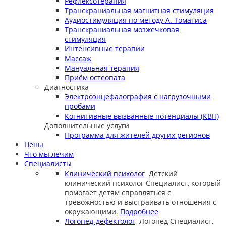
Рефлексотерапия
Транскраниальная магнитная стимуляция
Аудиостимуляция по методу А. Томатиса
Транскраниальная мозжечковая
стимуляция
Интенсивные терапии
Массаж
Мануальная терапия
Приём остеопата
Диагностика
Электроэнцефалография с нагрузочными
пробами
Когнитивные вызванные потенциалы (КВП)
Дополнительные услуги
Программа для жителей других регионов
Цены
Что мы лечим
Специалисты
Клинический психолог
Детский
клинический психолог
Специалист, который
помогает детям справляться с
тревожностью и выстраивать отношения с
окружающими.
Подробнее
Логопед-дефектолог
Логопед
Специалист,