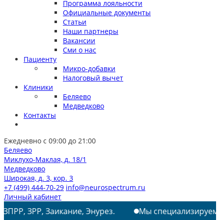
Программа лояльности
Официальные документы
Статьи
Наши партнеры
Вакансии
Сми о нас
Пациенту
Микро-добавки
Налоговый вычет
Клиники
Беляево
Медведково
Контакты
Ежедневно с 09:00 до 21:00
Беляево
Миклухо-Маклая, д. 18/1
Медведково
Широкая, д. 3, кор. 3
+7 (499) 444-70-29
info@neurospectrum.ru
Личный кабинет
, Заикание, Энурез.
Мы специализируемся на лечен