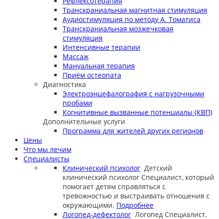
Рефлексотерапия
Транскраниальная магнитная стимуляция
Аудиостимуляция по методу А. Томатиса
Транскраниальная мозжечковая
стимуляция
Интенсивные терапии
Массаж
Мануальная терапия
Приём остеопата
Диагностика
Электроэнцефалография с нагрузочными
пробами
Когнитивные вызванные потенциалы (КВП)
Дополнительные услуги
Программа для жителей других регионов
Цены
Что мы лечим
Специалисты
Клинический психолог
Детский
клинический психолог
Специалист, который
помогает детям справляться с
тревожностью и выстраивать отношения с
окружающими.
Подробнее
Логопед-дефектолог
Логопед
Специалист,