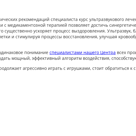
ических рекомендаций специалиста курс ультразвукового лече
ии с медикаментозной терапией позволяет достичь синергетич
что существенно ускоряет процесс выздоровления. Ультразвук, 
клетки и стимулируя процессы восстановления, улучшая крово
 одинаковое понимание
специалистами нашего Центра
всех про
оздать мощный, эффективный алгоритм воздействия, способств
продолжает агрессивно играть с игрушками,
стоит обратиться к 