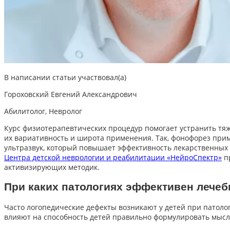
В написании статьи участвовал(а)
Гороховский Евгений Александрович
Абилитолог, Невролог
Курс физиотерапевтических процедур помогает устранить тя
их вариативность и широта применения. Так, фонофорез прим
ультразвук, который повышает эффективность лекарственных 
Центра детской неврологии и реабилитации «НейроСпектр»
пр
активизирующих методик.
При каких патологиях эффективен лечеб
Часто логопедические дефекты возникают у детей при патол
влияют на способность детей правильно формулировать мысл