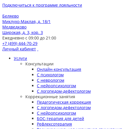
Подключиться к программе лояльности
Беляево
Миклухо-Маклая, д. 18/1
Медведково
Широкая, д. 3, кор. 3
Ежедневно с 09:00 до 21:00
+7 (499) 444-70-29
Личный кабинет
Услуги
Консультации
Онлайн-консультация
С психологом
С неврологом
С нейропсихологом
С логопедом-дефектологом
Коррекционные занятия
Педагогическая коррекция
С логопедом-дефектологом
С нейропсихологом
БОС-терапия для детей
Рефлексотерапия