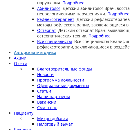
нарушения.
Подробнее
Абилитолог
Детский абилитолог
Врач, восст
неврологическими нарушениями.
Подробнее
Рефлексотерапевт
Детский рефлексотерапев
методы рефлексотерапии, заключающиеся в в
Остеопат
Детский остеопат
Врач, выявляющ
остеопатических техник.
Подробнее
Все специалисты
Все специалисты
Квалифиц
рефлексотерапии, заключающиеся в воздейст
Авторская методика
Акции
О сети
Благотворительные фонды
Новости
Программа лояльности
Официальные документы
Статьи
Наши партнеры
Вакансии
Сми о нас
Пациенту
Микро-добавки
Налоговый вычет
Клиники