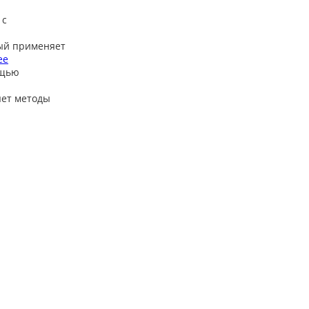
 с
ый применяет
ее
ощью
яет методы