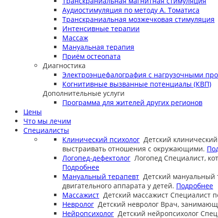
Транскраниальная магнитная стимуляция
Аудиостимуляция по методу А. Томатиса
Транскраниальная мозжечковая стимуляция
Интенсивные терапии
Массаж
Мануальная терапия
Приём остеопата
Диагностика
Электроэнцефалография с нагрузочными пр
Когнитивные вызванные потенциалы (КВП)
Дополнительные услуги
Программа для жителей других регионов
Цены
Что мы лечим
Специалисты
Клинический психолог
Детский клинический
выстраивать отношения с окружающими.
По
Логопед-дефектолог
Логопед
Специалист, ко
Подробнее
Мануальный терапевт
Детский мануальный 
двигательного аппарата у детей.
Подробнее
Массажист
Детский массажист
Специалист п
Невролог
Детский невролог
Врач, занимающи
Нейропсихолог
Детский нейропсихолог
Спец