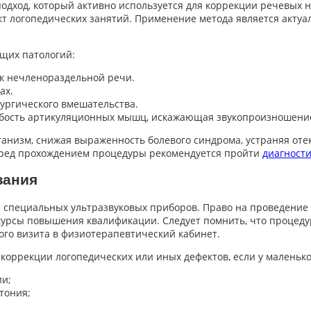
одход, который активно используется для коррекции речевых 
кт логопедических занятий. Применение метода является акту
щих патологий:
к нечленораздельной речи.
ах.
ургического вмешательства.
лабость артикуляционных мышц, искажающая звукопроизношени
анизм, снижая выраженность болевого синдрома, устраняя оте
перед прохождением процедуры рекомендуется пройти
диагности
зания
специальных ультразвуковых приборов. Право на проведение 
курсы повышения квалификации. Следует помнить, что процеду
ого визита в физиотерапевтический кабинет.
 коррекции логопедических или иных дефектов, если у маленьк
ии;
тония;