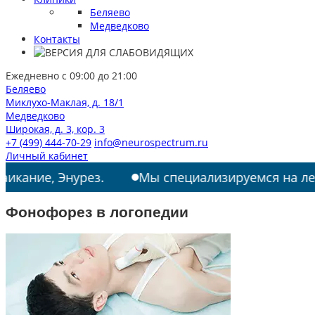
Беляево
Медведково
Контакты
Ежедневно с 09:00 до 21:00
Беляево
Миклухо-Маклая, д. 18/1
Медведково
Широкая, д. 3, кор. 3
+7 (499) 444-70-29
info@neurospectrum.ru
Личный кабинет
Энурез.
Мы специализируемся на лечении: РАС,
Фонофорез в логопедии