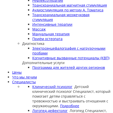
Рефлексотерапия
Транскраниальная магнитная стимуляция
Аудиостимуляция по методу А. Томатиса
Транскраниальная мозжечковая
стимуляция
Интенсивные терапии
Массаж
Мануальная терапия
Приём остеопата
Диагностика
Электроэнцефалография с нагрузочными
пробами
Когнитивные вызванные потенциалы (КВП)
Дополнительные услуги
Программа для жителей других регионов
Цены
Что мы лечим
Специалисты
Клинический психолог
Детский
клинический психолог
Специалист, который
помогает детям справляться с
тревожностью и выстраивать отношения с
окружающими.
Подробнее
Логопед-дефектолог
Логопед
Специалист,