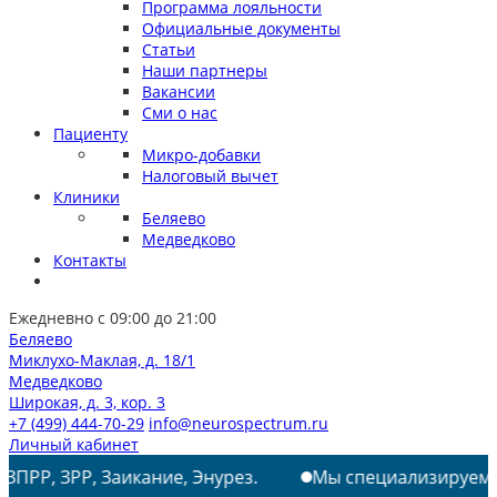
Программа лояльности
Официальные документы
Статьи
Наши партнеры
Вакансии
Сми о нас
Пациенту
Микро-добавки
Налоговый вычет
Клиники
Беляево
Медведково
Контакты
Ежедневно с 09:00 до 21:00
Беляево
Миклухо-Маклая, д. 18/1
Медведково
Широкая, д. 3, кор. 3
+7 (499) 444-70-29
info@neurospectrum.ru
Личный кабинет
, Заикание, Энурез.
Мы специализируемся на лечени