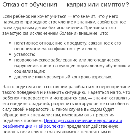
Отказ от обучения — каприз или симптом?
Если ребенок не хочет учиться — это значит, что у него
нарушено природное стремление к знаниям, свойственное
всем здоровым детям без исключения. Причины этого
зачастую (за исключением болезни) внешние. Это:
негативное отношение к предмету, связанное с его
непониманием, конфликтом с учителем;
усталость;
неврологическое заболевание или логопедическое
нарушение, препятствующее нормальному обучению и
социализации;
давление или чрезмерный контроль взрослых.
Часто родители не в состоянии разобраться в первопричине
такого поведения и изменить ситуацию. Надеяться на то, что
ребенок «перерастет» и исправится сам, — значит оставлять
его наедине с задачей, разрешить которую он не способен в
силу своей незрелости. В таком случае выходом будет
обращение к специалистам, имеющим опыт решения
подобных проблем.
Центр детской речевой неврологии и
реабилитации «НейроСпектр»
предлагает действенную
помощь родителям, столкнувшимся с непонятным и