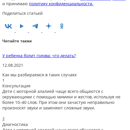
и принимаю
политику конфиденциальности.
Поделиться статьей
Читайте также
У ребенка болит голова: что делать?
К
12.08.2021
1
Как мы разбираемся в таких случаях
1
Консультация
Дети с моторной алалией чаще всего общаются с
окружающими с помощью мимики и жестов, используя не
более 10–40 слов. При этом они зачастую неправильно
произносят звуки и заменяют сложные звуки.
2
Диагностика
Дети с моторной алалией чаще всего общаются с