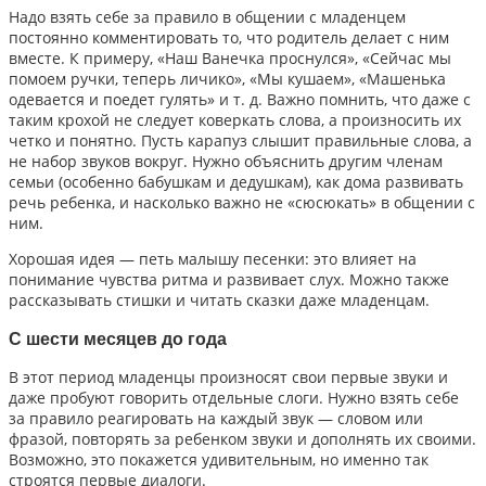
Надо взять себе за правило в общении с младенцем
постоянно комментировать то, что родитель делает с ним
вместе. К примеру, «Наш Ванечка проснулся», «Сейчас мы
помоем ручки, теперь личико», «Мы кушаем», «Машенька
одевается и поедет гулять» и т. д. Важно помнить, что даже с
таким крохой не следует коверкать слова, а произносить их
четко и понятно. Пусть карапуз слышит правильные слова, а
не набор звуков вокруг. Нужно объяснить другим членам
семьи (особенно бабушкам и дедушкам), как дома развивать
речь ребенка, и насколько важно не «сюсюкать» в общении с
ним.
Хорошая идея — петь малышу песенки: это влияет на
понимание чувства ритма и развивает слух. Можно также
рассказывать стишки и читать сказки даже младенцам.
С шести месяцев до года
В этот период младенцы произносят свои первые звуки и
даже пробуют говорить отдельные слоги. Нужно взять себе
за правило реагировать на каждый звук — словом или
фразой, повторять за ребенком звуки и дополнять их своими.
Возможно, это покажется удивительным, но именно так
строятся первые диалоги.