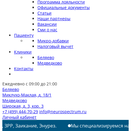
Программа лояльности
Официальные документы
Статьи
Наши партнеры
Вакансии
Сми о нас
Пациенту
Микро-добавки
Налоговый вычет
Клиники
Беляево
Медведково
Контакты
Ежедневно с 09:00 до 21:00
Беляево
Миклухо-Маклая, д. 18/1
Медведково
Широкая, д. 3, кор. 3
+7 (499) 444-70-29
info@neurospectrum.ru
Личный кабинет
ние, Энурез.
Мы специализируемся на лечении: РАС