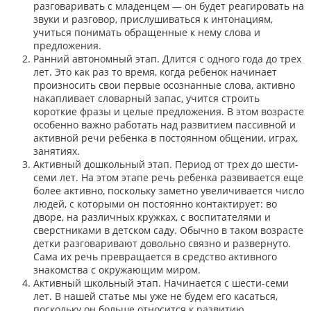
разговаривать с младенцем — он будет реагировать на
звуки и разговор, прислушиваться к интонациям,
учиться понимать обращенные к нему слова и
предложения.
Ранний автономный этап. Длится с одного года до трех
лет. Это как раз то время, когда ребенок начинает
произносить свои первые осознанные слова, активно
накапливает словарный запас, учится строить
короткие фразы и целые предложения. В этом возрасте
особенно важно работать над развитием пассивной и
активной речи ребенка в постоянном общении, играх,
занятиях.
Активный дошкольный этап. Период от трех до шести-
семи лет. На этом этапе речь ребенка развивается еще
более активно, поскольку заметно увеличивается число
людей, с которыми он постоянно контактирует: во
дворе, на различных кружках, с воспитателями и
сверстниками в детском саду. Обычно в таком возрасте
детки разговаривают довольно связно и развернуто.
Сама их речь превращается в средство активного
знакомства с окружающим миром.
Активный школьный этап. Начинается с шести-семи
лет. В нашей статье мы уже не будем его касаться,
поскольку он больше относится к развитию