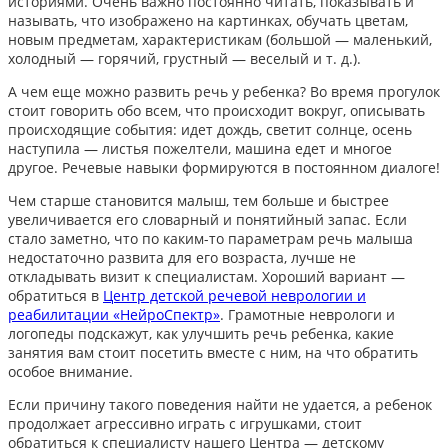
историями. Очень важно постоянно читать, показывать и
называть, что изображено на картинках, обучать цветам,
новым предметам, характеристикам (большой — маленький,
холодный — горячий, грустный — веселый и т. д.).
А чем еще можно развить речь у ребенка? Во время прогулок
стоит говорить обо всем, что происходит вокруг, описывать
происходящие события: идет дождь, светит солнце, осень
наступила — листья пожелтели, машина едет и многое
другое. Речевые навыки формируются в постоянном диалоге!
Чем старше становится малыш, тем больше и быстрее
увеличивается его словарный и понятийный запас. Если
стало заметно, что по каким-то параметрам речь малыша
недостаточно развита для его возраста, лучше не
откладывать визит к специалистам. Хороший вариант —
обратиться в
Центр детской речевой неврологии и
реабилитации «НейроСпектр»
. Грамотные неврологи и
логопеды подскажут, как улучшить речь ребенка, какие
занятия вам стоит посетить вместе с ним, на что обратить
особое внимание.
Если причину такого поведения найти не удается, а ребенок
продолжает агрессивно играть с игрушками,
стоит
обратиться к специалисту нашего Центра — детскому