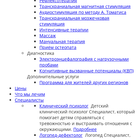
Рефлексотерапия
Транскраниальная магнитная стимуляция
Аудиостимуляция по методу А. Томатиса
Транскраниальная мозжечковая
стимуляция
Интенсивные терапии
Массаж
Мануальная терапия
Приём остеопата
Диагностика
Электроэнцефалография с нагрузочными
пробами
Когнитивные вызванные потенциалы (КВП)
Дополнительные услуги
Программа для жителей других регионов
Цены
Что мы лечим
Специалисты
Клинический психолог
Детский
клинический психолог
Специалист, который
помогает детям справляться с
тревожностью и выстраивать отношения с
окружающими.
Подробнее
Логопед-дефектолог
Логопед
Специалист,