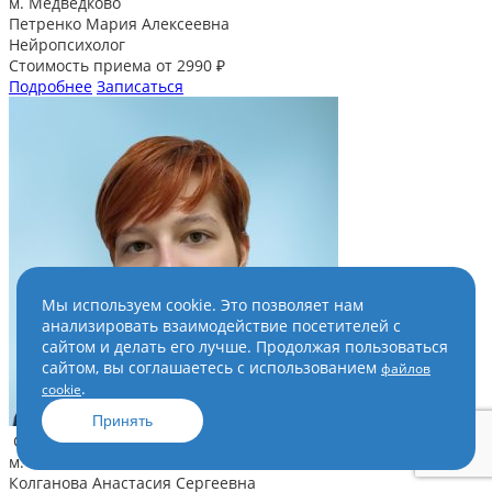
м. Медведково
Петренко Мария Алексеевна
Нейропсихолог
Стоимость приема от 2990 ₽
Подробнее
Записаться
Мы используем cookie. Это позволяет нам
анализировать взаимодействие посетителей с
сайтом и делать его лучше. Продолжая пользоваться
сайтом, вы соглашаетесь с использованием
файлов
.
cookie
Принять
Стаж более 0 года
м. Беляево
Колганова Анастасия Сергеевна