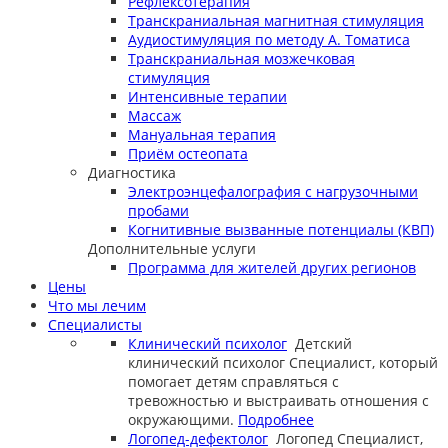
Рефлексотерапия
Транскраниальная магнитная стимуляция
Аудиостимуляция по методу А. Томатиса
Транскраниальная мозжечковая
стимуляция
Интенсивные терапии
Массаж
Мануальная терапия
Приём остеопата
Диагностика
Электроэнцефалография с нагрузочными
пробами
Когнитивные вызванные потенциалы (КВП)
Дополнительные услуги
Программа для жителей других регионов
Цены
Что мы лечим
Специалисты
Клинический психолог
Детский
клинический психолог
Специалист, который
помогает детям справляться с
тревожностью и выстраивать отношения с
окружающими.
Подробнее
Логопед-дефектолог
Логопед
Специалист,