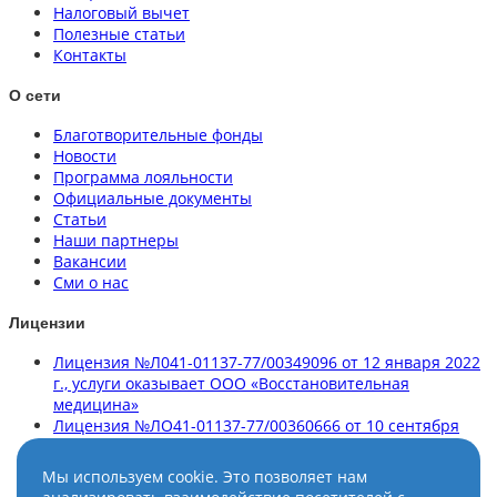
Налоговый вычет
Полезные статьи
Контакты
О сети
Благотворительные фонды
Новости
Программа лояльности
Официальные документы
Статьи
Наши партнеры
Вакансии
Сми о нас
Лицензии
Лицензия №Л041-01137-77/00349096 от 12 января 2022
г., услуги оказывает ООО «Восстановительная
медицина»
Лицензия №ЛО41-01137-77/00360666 от 10 сентября
2020 г., услуги оказывает ООО «Клиника здорового
позвоночника»
Мы используем cookie. Это позволяет нам