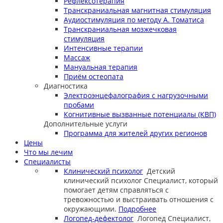
Рефлексотерапия
Транскраниальная магнитная стимуляция
Аудиостимуляция по методу А. Томатиса
Транскраниальная мозжечковая
стимуляция
Интенсивные терапии
Массаж
Мануальная терапия
Приём остеопата
Диагностика
Электроэнцефалография с нагрузочными
пробами
Когнитивные вызванные потенциалы (КВП)
Дополнительные услуги
Программа для жителей других регионов
Цены
Что мы лечим
Специалисты
Клинический психолог
Детский
клинический психолог
Специалист, который
помогает детям справляться с
тревожностью и выстраивать отношения с
окружающими.
Подробнее
Логопед-дефектолог
Логопед
Специалист,