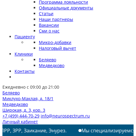
Программа лояльности
Официальные документы
Статьи
Наши партнеры
Вакансии
Сми о нас
Пациенту
Микро-добавки
Налоговый вычет
Клиники
Беляево
Медведково
Контакты
Ежедневно с 09:00 до 21:00
Беляево
Миклухо-Маклая, д. 18/1
Медведково
Широкая, д. 3, кор. 3
+7 (499) 444-70-29
info@neurospectrum.ru
Личный кабинет
Заикание, Энурез.
Мы специализируемся на лечении