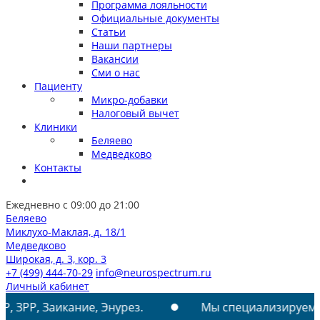
Программа лояльности
Официальные документы
Статьи
Наши партнеры
Вакансии
Сми о нас
Пациенту
Микро-добавки
Налоговый вычет
Клиники
Беляево
Медведково
Контакты
Ежедневно с 09:00 до 21:00
Беляево
Миклухо-Маклая, д. 18/1
Медведково
Широкая, д. 3, кор. 3
+7 (499) 444-70-29
info@neurospectrum.ru
Личный кабинет
кание, Энурез.
Мы специализируемся на лечени