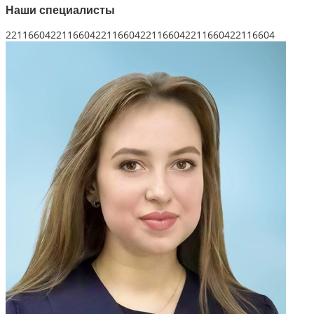
Наши специалисты
221166042211660422116604221166042211660422116604