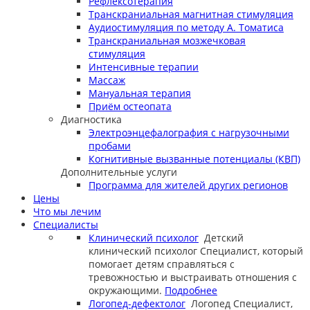
Рефлексотерапия
Транскраниальная магнитная стимуляция
Аудиостимуляция по методу А. Томатиса
Транскраниальная мозжечковая
стимуляция
Интенсивные терапии
Массаж
Мануальная терапия
Приём остеопата
Диагностика
Электроэнцефалография с нагрузочными
пробами
Когнитивные вызванные потенциалы (КВП)
Дополнительные услуги
Программа для жителей других регионов
Цены
Что мы лечим
Специалисты
Клинический психолог
Детский
клинический психолог
Специалист, который
помогает детям справляться с
тревожностью и выстраивать отношения с
окружающими.
Подробнее
Логопед-дефектолог
Логопед
Специалист,