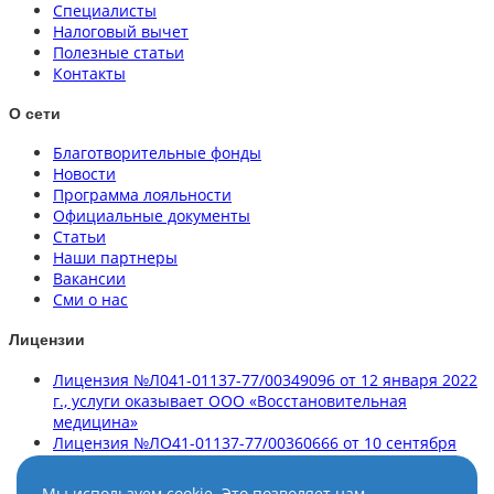
Специалисты
Налоговый вычет
Полезные статьи
Контакты
О сети
Благотворительные фонды
Новости
Программа лояльности
Официальные документы
Статьи
Наши партнеры
Вакансии
Сми о нас
Лицензии
Лицензия №Л041-01137-77/00349096 от 12 января 2022
г., услуги оказывает ООО «Восстановительная
медицина»
Лицензия №ЛО41-01137-77/00360666 от 10 сентября
2020 г., услуги оказывает ООО «Клиника здорового
позвоночника»
Мы используем cookie. Это позволяет нам