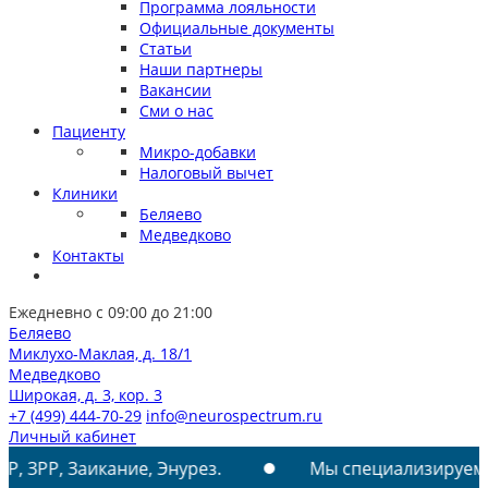
Программа лояльности
Официальные документы
Статьи
Наши партнеры
Вакансии
Сми о нас
Пациенту
Микро-добавки
Налоговый вычет
Клиники
Беляево
Медведково
Контакты
Ежедневно с 09:00 до 21:00
Беляево
Миклухо-Маклая, д. 18/1
Медведково
Широкая, д. 3, кор. 3
+7 (499) 444-70-29
info@neurospectrum.ru
Личный кабинет
икание, Энурез.
Мы специализируемся на лечени