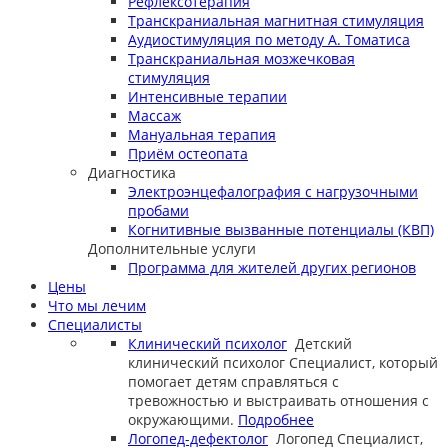
Рефлексотерапия
Транскраниальная магнитная стимуляция
Аудиостимуляция по методу А. Томатиса
Транскраниальная мозжечковая
стимуляция
Интенсивные терапии
Массаж
Мануальная терапия
Приём остеопата
Диагностика
Электроэнцефалография с нагрузочными
пробами
Когнитивные вызванные потенциалы (КВП)
Дополнительные услуги
Программа для жителей других регионов
Цены
Что мы лечим
Специалисты
Клинический психолог
Детский
клинический психолог
Специалист, который
помогает детям справляться с
тревожностью и выстраивать отношения с
окружающими.
Подробнее
Логопед-дефектолог
Логопед
Специалист,