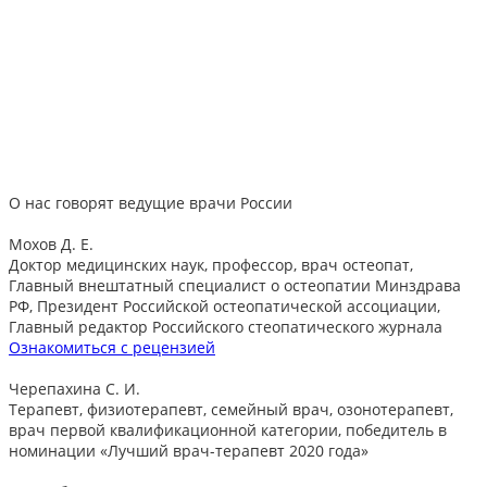
Машуков Дмитрий Васильевич
Стаж:
более 6 лет
м. Беляево
Нейропсихолог
Записаться
О нас говорят
ведущие врачи России
Мохов Д. Е.
Доктор медицинских наук, профессор, врач остеопат,
Главный внештатный специалист о остеопатии Минздрава
РФ, Президент Российской остеопатической ассоциации,
Главный редактор Российского стеопатического журнала
Ознакомиться с рецензией
Черепахина С. И.
Терапевт, физиотерапевт, семейный врач, озонотерапевт,
врач первой квалификационной категории, победитель в
номинации «Лучший врач-терапевт 2020 года»