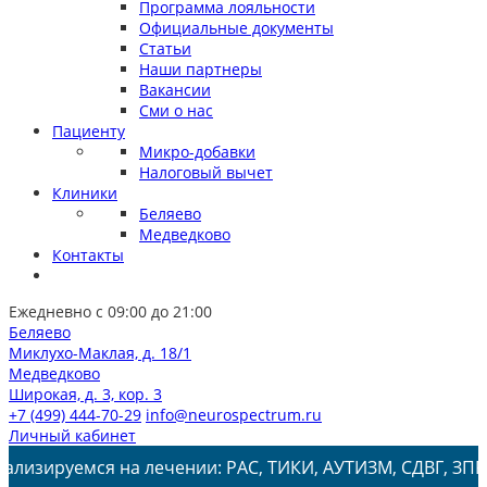
Программа лояльности
Официальные документы
Статьи
Наши партнеры
Вакансии
Сми о нас
Пациенту
Микро-добавки
Налоговый вычет
Клиники
Беляево
Медведково
Контакты
Ежедневно с 09:00 до 21:00
Беляево
Миклухо-Маклая, д. 18/1
Медведково
Широкая, д. 3, кор. 3
+7 (499) 444-70-29
info@neurospectrum.ru
Личный кабинет
 на лечении: РАС, ТИКИ, АУТИЗМ, СДВГ, ЗПРР, ЗРР, Заик