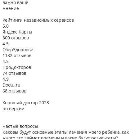
важно ваше
мнение
Рейтинги
независимых сервисов
5.0
Яндекс Карты
300 отзывов
4.5
СберЗдоровье
1182 отзывов
4.5
ПроДокторов
74 отзывов
4.9
Doctu.ru
68 отзывов
Хороший доктор 2023
В
по версии
Частые вопросы
Каковы будут основные этапы лечения моего ребенка, как
много это займет времени и какие будут результаты?