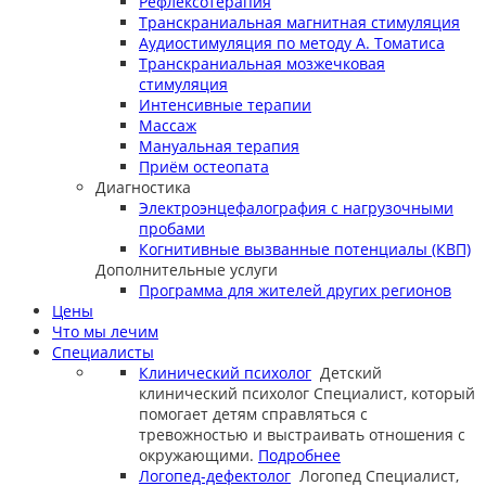
Рефлексотерапия
Транскраниальная магнитная стимуляция
Аудиостимуляция по методу А. Томатиса
Транскраниальная мозжечковая
стимуляция
Интенсивные терапии
Массаж
Мануальная терапия
Приём остеопата
Диагностика
Электроэнцефалография с нагрузочными
пробами
Когнитивные вызванные потенциалы (КВП)
Дополнительные услуги
Программа для жителей других регионов
Цены
Что мы лечим
Специалисты
Клинический психолог
Детский
клинический психолог
Специалист, который
помогает детям справляться с
тревожностью и выстраивать отношения с
окружающими.
Подробнее
Логопед-дефектолог
Логопед
Специалист,