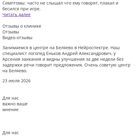
Симптомы: часто не слышал что ему говорят, плакал и
бесился при игре.
Читать далее
Отзывы
о клинике
Отзывы
Видео-отзывы
Занимаемся в центре на Беляево в Нейроспектре. Наш
Д
специалист логопед Еньков Андрей Александрович, у
и
Арсения заикания и видны улучшения за две недели без
л
задержки речи говорит предложения. Очень советую центр
о
на Беляево.
2
23 июля 2026
Для нас
важно ваше
мнение
Для нас