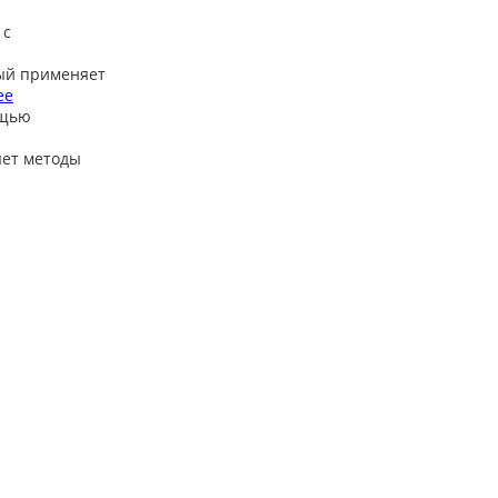
 с
ый применяет
ее
ощью
яет методы