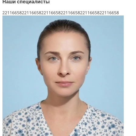
Наши специалисты
221166162211661622116616221166162211661622116616