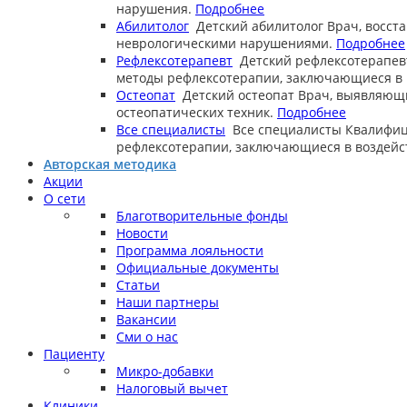
нарушения.
Подробнее
Абилитолог
Детский абилитолог
Врач, восст
неврологическими нарушениями.
Подробнее
Рефлексотерапевт
Детский рефлексотерапев
методы рефлексотерапии, заключающиеся в в
Остеопат
Детский остеопат
Врач, выявляющ
остеопатических техник.
Подробнее
Все специалисты
Все специалисты
Квалифиц
рефлексотерапии, заключающиеся в воздейст
Авторская методика
Акции
О сети
Благотворительные фонды
Новости
Программа лояльности
Официальные документы
Статьи
Наши партнеры
Вакансии
Сми о нас
Пациенту
Микро-добавки
Налоговый вычет
Клиники