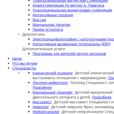
Транскраниальная магнитная стимуляция
Аудиостимуляция по методу А. Томатиса
Транскраниальная мозжечковая стимуляция
Интенсивные терапии
Массаж
Мануальная терапия
Приём остеопата
Диагностика
Электроэнцефалография с нагрузочными пр
Когнитивные вызванные потенциалы (КВП)
Дополнительные услуги
Программа для жителей других регионов
Цены
Что мы лечим
Специалисты
Клинический психолог
Детский клинический
выстраивать отношения с окружающими.
По
Логопед-дефектолог
Логопед
Специалист, ко
Подробнее
Мануальный терапевт
Детский мануальный 
двигательного аппарата у детей.
Подробнее
Массажист
Детский массажист
Специалист п
Невролог
Детский невролог
Врач, занимающи
Нейропсихолог
Детский нейропсихолог
Спец