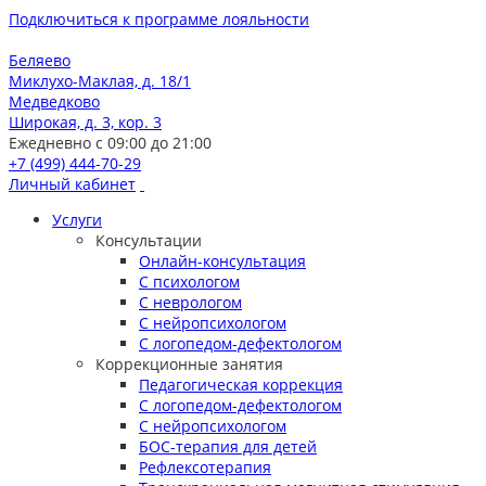
Подключиться к программе лояльности
Беляево
Миклухо-Маклая, д. 18/1
Медведково
Широкая, д. 3, кор. 3
Ежедневно с 09:00 до 21:00
+7 (499) 444-70-29
Личный кабинет
Услуги
Консультации
Онлайн-консультация
С психологом
С неврологом
С нейропсихологом
С логопедом-дефектологом
Коррекционные занятия
Педагогическая коррекция
С логопедом-дефектологом
С нейропсихологом
БОС-терапия для детей
Рефлексотерапия