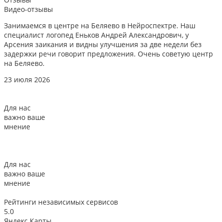
Видео-отзывы
Занимаемся в центре на Беляево в Нейроспектре. Наш
Д
специалист логопед Еньков Андрей Александрович, у
и
Арсения заикания и видны улучшения за две недели без
л
задержки речи говорит предложения. Очень советую центр
о
на Беляево.
2
23 июля 2026
Для нас
важно ваше
мнение
Для нас
важно ваше
мнение
Рейтинги
независимых сервисов
5.0
Яндекс Карты