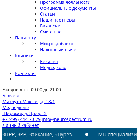
Программа лояльности
Официальные документы
Статьи
Наши партнеры
Вакансии
Сми о нас
Пациенту
Микро-добавки
Налоговый вычет
Клиники
Беляево
Медведково
Контакты
Ежедневно с 09:00 до 21:00
Беляево
Миклухо-Маклая, д. 18/1
Медведково
Широкая, д. 3, кор. 3
+7 (499) 444-70-29
info@neurospectrum.ru
Личный кабинет
, Заикание, Энурез.
Мы специализируемся на л