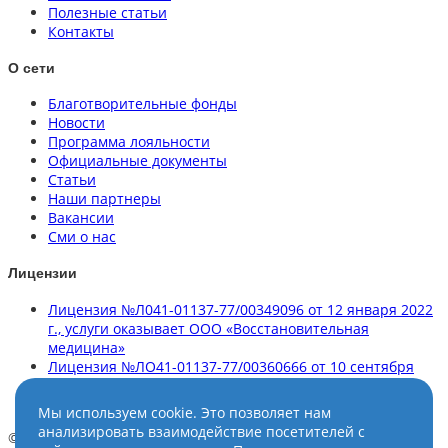
Полезные статьи
Контакты
О сети
Благотворительные фонды
Новости
Программа лояльности
Официальные документы
Статьи
Наши партнеры
Вакансии
Сми о нас
Лицензии
Лицензия №Л041-01137-77/00349096 от 12 января 2022
г., услуги оказывает ООО «Восстановительная
медицина»
Лицензия №ЛО41-01137-77/00360666 от 10 сентября
2020 г., услуги оказывает ООО «Клиника здорового
позвоночника»
Мы используем cookie. Это позволяет нам
анализировать взаимодействие посетителей с
© НейроСпектр, 2025. Все права зищищены. f