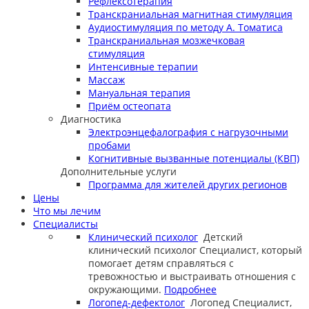
Рефлексотерапия
Транскраниальная магнитная стимуляция
Аудиостимуляция по методу А. Томатиса
Транскраниальная мозжечковая
стимуляция
Интенсивные терапии
Массаж
Мануальная терапия
Приём остеопата
Диагностика
Электроэнцефалография с нагрузочными
пробами
Когнитивные вызванные потенциалы (КВП)
Дополнительные услуги
Программа для жителей других регионов
Цены
Что мы лечим
Специалисты
Клинический психолог
Детский
клинический психолог
Специалист, который
помогает детям справляться с
тревожностью и выстраивать отношения с
окружающими.
Подробнее
Логопед-дефектолог
Логопед
Специалист,