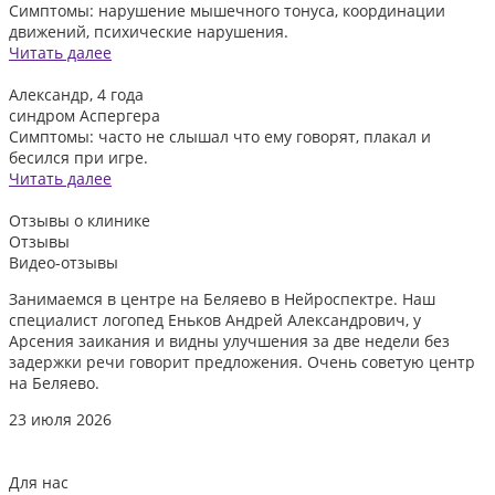
Симптомы: нарушение мышечного тонуса, координации
движений, психические нарушения.
Читать далее
Александр, 4 года
синдром Аспергера
Симптомы: часто не слышал что ему говорят, плакал и
бесился при игре.
Читать далее
Отзывы
о клинике
Отзывы
Видео-отзывы
Занимаемся в центре на Беляево в Нейроспектре. Наш
Д
специалист логопед Еньков Андрей Александрович, у
и
Арсения заикания и видны улучшения за две недели без
л
задержки речи говорит предложения. Очень советую центр
о
на Беляево.
2
23 июля 2026
Для нас