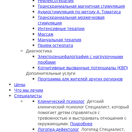
Рефлексотерапия
Транскраниальная магнитная стимуляция
Аудиостимуляция по методу А. Томатиса
Транскраниальная мозжечковая
стимуляция
Интенсивные терапии
Массаж
Мануальная терапия
Приём остеопата
Диагностика
Электроэнцефалография с нагрузочными
пробами
Когнитивные вызванные потенциалы (КВП)
Дополнительные услуги
Программа для жителей других регионов
Цены
Что мы лечим
Специалисты
Клинический психолог
Детский
клинический психолог
Специалист, который
помогает детям справляться с
тревожностью и выстраивать отношения с
окружающими.
Подробнее
Логопед-дефектолог
Логопед
Специалист,