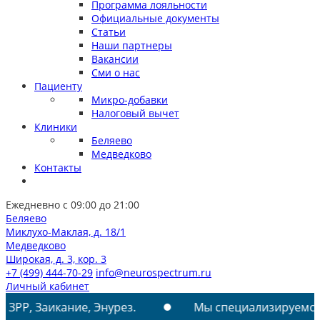
Программа лояльности
Официальные документы
Статьи
Наши партнеры
Вакансии
Сми о нас
Пациенту
Микро-добавки
Налоговый вычет
Клиники
Беляево
Медведково
Контакты
Ежедневно с 09:00 до 21:00
Беляево
Миклухо-Маклая, д. 18/1
Медведково
Широкая, д. 3, кор. 3
+7 (499) 444-70-29
info@neurospectrum.ru
Личный кабинет
ание, Энурез.
Мы специализируемся на лечении: