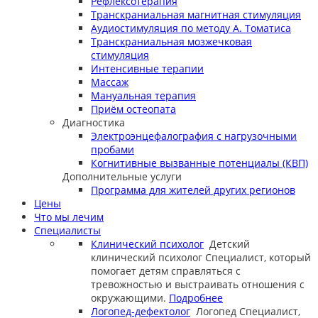
Рефлексотерапия
Транскраниальная магнитная стимуляция
Аудиостимуляция по методу А. Томатиса
Транскраниальная мозжечковая
стимуляция
Интенсивные терапии
Массаж
Мануальная терапия
Приём остеопата
Диагностика
Электроэнцефалография с нагрузочными
пробами
Когнитивные вызванные потенциалы (КВП)
Дополнительные услуги
Программа для жителей других регионов
Цены
Что мы лечим
Специалисты
Клинический психолог
Детский
клинический психолог
Специалист, который
помогает детям справляться с
тревожностью и выстраивать отношения с
окружающими.
Подробнее
Логопед-дефектолог
Логопед
Специалист,