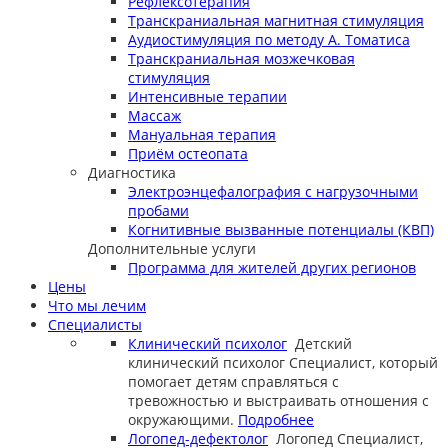
Рефлексотерапия
Транскраниальная магнитная стимуляция
Аудиостимуляция по методу А. Томатиса
Транскраниальная мозжечковая
стимуляция
Интенсивные терапии
Массаж
Мануальная терапия
Приём остеопата
Диагностика
Электроэнцефалография с нагрузочными
пробами
Когнитивные вызванные потенциалы (КВП)
Дополнительные услуги
Программа для жителей других регионов
Цены
Что мы лечим
Специалисты
Клинический психолог
Детский
клинический психолог
Специалист, который
помогает детям справляться с
тревожностью и выстраивать отношения с
окружающими.
Подробнее
Логопед-дефектолог
Логопед
Специалист,