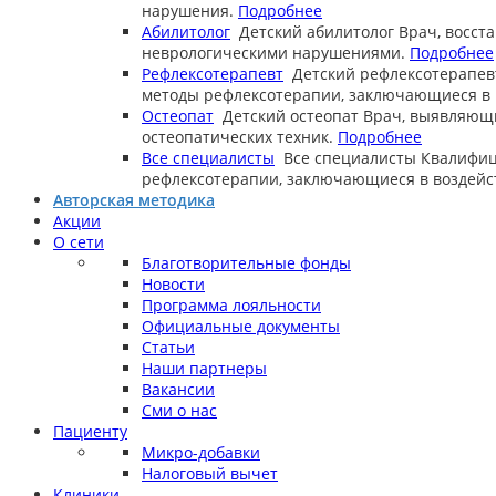
нарушения.
Подробнее
Абилитолог
Детский абилитолог
Врач, восст
неврологическими нарушениями.
Подробнее
Рефлексотерапевт
Детский рефлексотерапев
методы рефлексотерапии, заключающиеся в в
Остеопат
Детский остеопат
Врач, выявляющ
остеопатических техник.
Подробнее
Все специалисты
Все специалисты
Квалифиц
рефлексотерапии, заключающиеся в воздейст
Авторская методика
Акции
О сети
Благотворительные фонды
Новости
Программа лояльности
Официальные документы
Статьи
Наши партнеры
Вакансии
Сми о нас
Пациенту
Микро-добавки
Налоговый вычет
Клиники