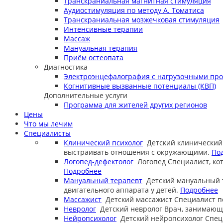
Транскраниальная магнитная стимуляция
Аудиостимуляция по методу А. Томатиса
Транскраниальная мозжечковая стимуляция
Интенсивные терапии
Массаж
Мануальная терапия
Приём остеопата
Диагностика
Электроэнцефалография с нагрузочными пр
Когнитивные вызванные потенциалы (КВП)
Дополнительные услуги
Программа для жителей других регионов
Цены
Что мы лечим
Специалисты
Клинический психолог
Детский клинический
выстраивать отношения с окружающими.
По
Логопед-дефектолог
Логопед
Специалист, ко
Подробнее
Мануальный терапевт
Детский мануальный 
двигательного аппарата у детей.
Подробнее
Массажист
Детский массажист
Специалист п
Невролог
Детский невролог
Врач, занимающи
Нейропсихолог
Детский нейропсихолог
Спец