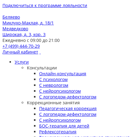
Подключиться к программе лояльности
Беляево
Миклухо-Маклая, д. 18/1
Медведково
Широкая, д. 3, кор. 3
Ежедневно с 09:00 до 21:00
+7 (499) 444-70-29
Личный кабинет
Услуги
Консультации
Онлайн-консультация
С психологом
С неврологом
С нейропсихологом
С логопедом-дефектологом
Коррекционные занятия
Педагогическая коррекция
С логопедом-дефектологом
С нейропсихологом
БОС-терапия для детей
Рефлексотерапия