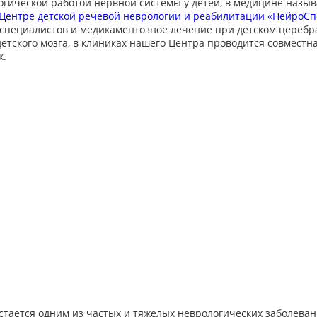
огической работой нервной системы у детей, в медицине наз
Центре детской речевой неврологии и реабилитации «НейроСп
пециалистов и медикаментозное лечение при детском церебр
етского мозга, в клиниках нашего Центра проводится совместн
к.
тается одним из частых и тяжелых неврологических заболеван