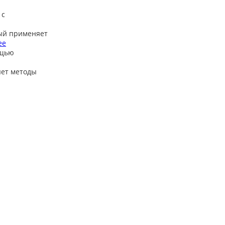
 с
ый применяет
ее
ощью
яет методы