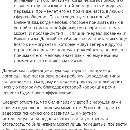
активный тип билингвизма, когда человек полностью
владеет вторым языком в той же мере, что и родным
первым, и применяет его на практике часто, в любых
сферах общения. Также существует пассивный
билингвизм, когда человек способен понимать язык в
устной и в письменной форме, но говорить на нем не
может. И последний тип — спящий (нереализованный)
билингвизм. Данный тип билингвизма применим чаще
всего к иммигрантам, которые живут теперь в другой
стране и все реже используют родной язык, но все еще
понимают его. Человек знает язык, но ему незачем
применять его и пользоваться им.
Данной классификацией руководствуются, например,
логопеды при постановке речи ребенку. Определив типы
билингвизма по каждому из параметров, педагог выбирает
нужную программу, благодаря которой коррекция речи
ребенка будет более эффективной.
Следует отметить, что билингвизм у детей с нарушениями
является довольно сложным моментом. Если наблюдается
задержка психического развития (ЗПР), аутизм,
интеллектуальная недостаточность или умственная
отсталость, то билингвизм может лишь помешать и привести
к более длительным задержкам речи ребенка.