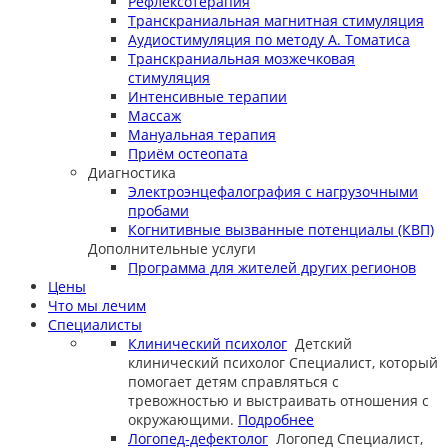
Рефлексотерапия
Транскраниальная магнитная стимуляция
Аудиостимуляция по методу А. Томатиса
Транскраниальная мозжечковая
стимуляция
Интенсивные терапии
Массаж
Мануальная терапия
Приём остеопата
Диагностика
Электроэнцефалография с нагрузочными
пробами
Когнитивные вызванные потенциалы (КВП)
Дополнительные услуги
Программа для жителей других регионов
Цены
Что мы лечим
Специалисты
Клинический психолог
Детский
клинический психолог
Специалист, который
помогает детям справляться с
тревожностью и выстраивать отношения с
окружающими.
Подробнее
Логопед-дефектолог
Логопед
Специалист,