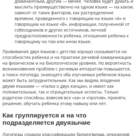
доминантным, другим — менее. Человек будет думать и
мыслить преимущественно на одном языке — на каком,
зависит от таких факторов, как распределение
времени, проведенного с говорящим на языке «А» и
говорящим на языке «В», информации, полученной от
собеседников и других источников, личной
предрасположенности ребенка, отношения ребенка к
говорящему на том или ином языке.
Прививание двух языков с детства хорошо сказывается на
способностях ребенка и на практике речевой коммуникации
на физическом и на биологическом уровнях. Но вероятность
возникновения проблем с речевым аппаратом повышается,
а поиск логопеда, знающего оба изучаемых ребенком языка,
может быть затруднительным. Как мы видим, владение
двумя языками — «палка о двух концах», и имеет как
положительные, так и отрицательные аспекты. Только
родители способны, взвесив все «за» и «против», принять
решение, обучать ребенка этому навыку или нет.
Как группируется и на что
подразделяется двуязычие
Логопеды создали классификацию билингвизма, определив