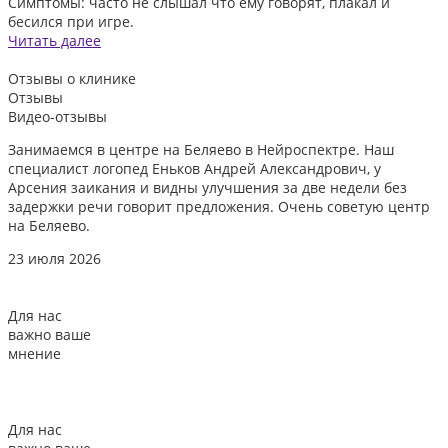
Симптомы: часто не слышал что ему говорят, плакал и
бесился при игре.
Читать далее
Отзывы
о клинике
Отзывы
Видео-отзывы
Занимаемся в центре на Беляево в Нейроспектре. Наш
Д
специалист логопед Еньков Андрей Александрович, у
и
Арсения заикания и видны улучшения за две недели без
л
задержки речи говорит предложения. Очень советую центр
о
на Беляево.
2
23 июля 2026
Для нас
важно ваше
мнение
Для нас