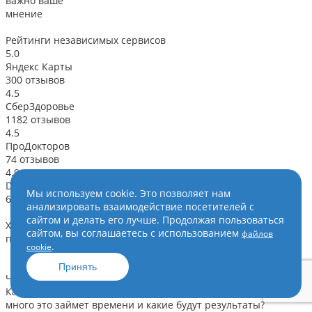
важно ваше
мнение
Рейтинги
независимых сервисов
5.0
Яндекс Карты
300 отзывов
4.5
СберЗдоровье
1182 отзывов
4.5
ПроДокторов
74 отзывов
4.9
Doctu.ru
Мы используем cookie. Это позволяет нам
68 отзывов
анализировать взаимодействие посетителей с
сайтом и делать его лучше. Продолжая пользоваться
Хороший доктор 2023
В
сайтом, вы соглашаетесь с использованием
файлов
по версии
.
cookie
Принять
Частые вопросы
Каковы будут основные этапы лечения моего ребенка, как
много это займет времени и какие будут результаты?