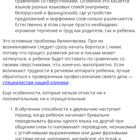
сравнению со сверстниками. Особенно это касается
языков разных языковых семей (например,
белорусский и французский), где устройство
предложений и морфемики слов сильно различаются.
Естественно, в этом случае просто необходимо
огромное терпение и труд как родителя, так и ребенка.
Это основные проблемы билингвизма. При их
возникновении следует сразу начать бороться с ними,
потому что процесс развития речи и письма может
затянуться, и ребенок будет отставать по сравнению со
своими сверстниками, что, конечно, малоприятно. Если
возникают трудности в речевом аппарате ребенка, лучше
обратиться к проверенным профессионалам своего дела —
специалистам нашей клиники
.
Еще особенности, которые нельзя отнести ни к
положительным, ни к отрицательным:
В обучении способности к двуязычию наступает
период, когда ребенок начинает буквально
переделывать фразы одного языка на другой при
общении (чем-то напоминает переводчик, незнакомый
с устойчивыми выражениями или даже фразовыми
частями речи, например, английское «to break a