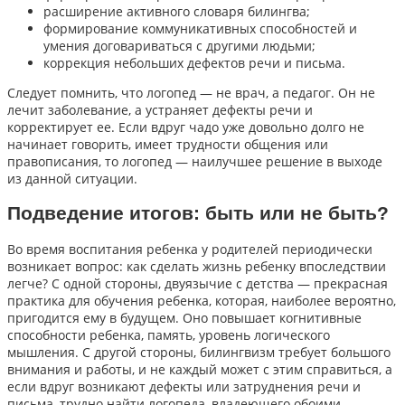
расширение активного словаря билингва;
формирование коммуникативных способностей и
умения договариваться с другими людьми;
коррекция небольших дефектов речи и письма.
Следует помнить, что логопед — не врач, а педагог. Он не
лечит заболевание, а устраняет дефекты речи и
корректирует ее. Если вдруг чадо уже довольно долго не
начинает говорить, имеет трудности общения или
правописания, то логопед — наилучшее решение в выходе
из данной ситуации.
Подведение итогов: быть или не быть?
Во время воспитания ребенка у родителей периодически
возникает вопрос: как сделать жизнь ребенку впоследствии
легче? С одной стороны, двуязычие с детства — прекрасная
практика для обучения ребенка, которая, наиболее вероятно,
пригодится ему в будущем. Оно повышает когнитивные
способности ребенка, память, уровень логического
мышления. С другой стороны, билингвизм требует большого
внимания и работы, и не каждый может с этим справиться, а
если вдруг возникают дефекты или затруднения речи и
письма, трудно найти логопеда, владеющего обоими