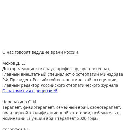
Машуков Дмитрий Васильевич
Стаж:
более 6 лет
м. Беляево
Нейропсихолог
Записаться
О нас говорят
ведущие врачи России
Мохов Д. Е.
Доктор медицинских наук, профессор, врач остеопат,
Главный внештатный специалист о остеопатии Минздрава
РФ, Президент Российской остеопатической ассоциации,
Главный редактор Российского стеопатического журнала
Ознакомиться с рецензией
Черепахина С. И.
Терапевт, физиотерапевт, семейный врач, озонотерапевт,
врач первой квалификационной категории, победитель в
номинации «Лучший врач-терапевт 2020 года»
Сологубов Е.Г.