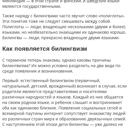
Финляндия — в этой стране и финский, и шведский языки
являются государственными.
Также наряду с билингвами часто звучит слово «полиглоты».
Эти понятия тоже не следует смешивать между собой.
Полиглоты — люди, владеющие несколькими (двумя и более)
языками, но необязательно знающими их одинаково хорошо.
Билингвы — люди, прекрасно владеющие двумя языками.
Как появляется билингвизм
С термином теперь знакомы, однако каковы причины
билингвизма? Их можно условно разделить на два вида по
среде появления и возникновения.
Первый: естественный билингвизм (первичный,
натуральный, детский, врожденный) возникает в случае, если
родители являются представителями и носителями
различных народностей и языков. Каждый из них общается
на своем родном языке, и ребенок слышит и воспринимает
оба как одинаково близкие. Появление социальных сетей и
всемирной паутины интернет сопутствует знакомству людей
из различных стран мира и образованию двуязычных семей.
С наступлением этой эпохи дети-билингвы — уже далеко не