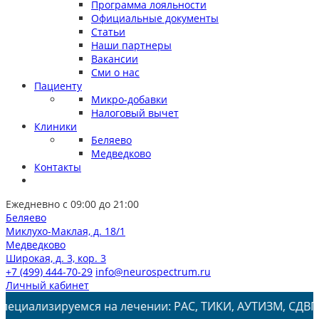
Программа лояльности
Официальные документы
Статьи
Наши партнеры
Вакансии
Сми о нас
Пациенту
Микро-добавки
Налоговый вычет
Клиники
Беляево
Медведково
Контакты
Ежедневно с 09:00 до 21:00
Беляево
Миклухо-Маклая, д. 18/1
Медведково
Широкая, д. 3, кор. 3
+7 (499) 444-70-29
info@neurospectrum.ru
Личный кабинет
емся на лечении: РАС, ТИКИ, АУТИЗМ, СДВГ, ЗПРР, ЗРР, 