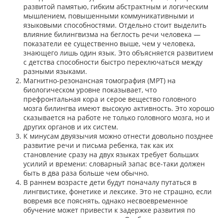
развитой памятью, гибким абстрактным и логическим
мышлением, повышенными коммуникативными и
языковыми способностями. Отдельно стоит выделить
влияние билингвизма на беглость речи человека —
показатели ее существенно выше, чем у человека,
знающего лишь один язык. Это объясняется развитием
с детства способности быстро переключаться между
разными языками.
Магнитно-резонансная томография (МРТ) на
биологическом уровне показывает, что
префронтальная кора и серое вещество головного
мозга билингва имеют высокую активность. Это хорошо
сказывается на работе не только головного мозга, но и
других органов и их систем.
К минусам двуязычия можно отнести довольно позднее
развитие речи и письма ребенка, так как их
становление сразу на двух языках требует больших
усилий и времени: словарный запас все-таки должен
быть в два раза больше чем обычно.
В раннем возрасте дети будут поначалу путаться в
лингвистике, фонетике и лексике. Это не страшно, если
вовремя все пояснять, однако несвоевременное
обучение может привести к задержке развития по