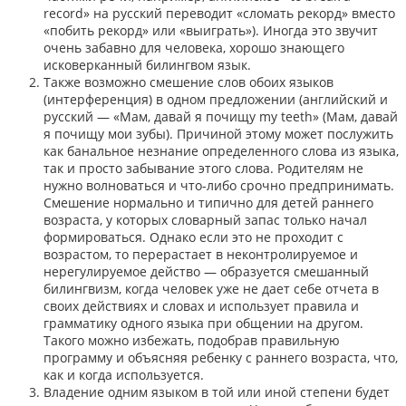
record» на русский переводит «сломать рекорд» вместо
«побить рекорд» или «выиграть»). Иногда это звучит
очень забавно для человека, хорошо знающего
исковерканный билингвом язык.
Также возможно смешение слов обоих языков
(интерференция) в одном предложении (английский и
русский — «Мам, давай я почищу my teeth» (Мам, давай
я почищу мои зубы). Причиной этому может послужить
как банальное незнание определенного слова из языка,
так и просто забывание этого слова. Родителям не
нужно волноваться и что-либо срочно предпринимать.
Смешение нормально и типично для детей раннего
возраста, у которых словарный запас только начал
формироваться. Однако если это не проходит с
возрастом, то перерастает в неконтролируемое и
нерегулируемое действо — образуется смешанный
билингвизм, когда человек уже не дает себе отчета в
своих действиях и словах и использует правила и
грамматику одного языка при общении на другом.
Такого можно избежать, подобрав правильную
программу и объясняя ребенку с раннего возраста, что,
как и когда используется.
Владение одним языком в той или иной степени будет