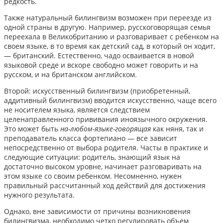
редкость.
Также натуральный билингвизм возможен при переезде из
одной страны в другую. Например, русскоговорящая семья
переехала в Великобританию и разговаривает с ребенком на
своем языке, в то время как детский сад, в который он ходит,
— британский. Естественно, чадо осваивается в новой
языковой среде и вскоре свободно может говорить и на
русском, и на британском английском.
Второй: искусственный билингвизм (приобретенный,
аддитивный билингвизм) вводится искусственно, чаще всего
не носителем языка, является следствием
целенаправленного прививания иноязычного окружения.
Это может быть
на-любом-языке-говорящая
как няня, так и
преподаватель класса фортепиано — все зависит
непосредственно от выбора родителя. Часты в практике и
следующие ситуации: родитель, знающий язык на
достаточно высоком уровне, начинает разговаривать на
этом языке со своим ребенком. Несомненно, нужен
правильный рассчитанный ход действий для достижения
нужного результата.
Однако, вне зависимости от причины возникновения
билингвизма, необходимо четко регулировать объем