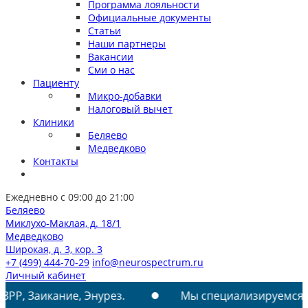
Программа лояльности
Официальные документы
Статьи
Наши партнеры
Вакансии
Сми о нас
Пациенту
Микро-добавки
Налоговый вычет
Клиники
Беляево
Медведково
Контакты
Ежедневно с 09:00 до 21:00
Беляево
Миклухо-Маклая, д. 18/1
Медведково
Широкая, д. 3, кор. 3
+7 (499) 444-70-29
info@neurospectrum.ru
Личный кабинет
е, Энурез.
Мы специализируемся на лечении: Р