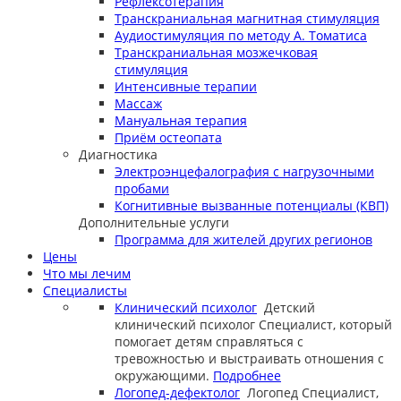
Рефлексотерапия
Транскраниальная магнитная стимуляция
Аудиостимуляция по методу А. Томатиса
Транскраниальная мозжечковая
стимуляция
Интенсивные терапии
Массаж
Мануальная терапия
Приём остеопата
Диагностика
Электроэнцефалография с нагрузочными
пробами
Когнитивные вызванные потенциалы (КВП)
Дополнительные услуги
Программа для жителей других регионов
Цены
Что мы лечим
Специалисты
Клинический психолог
Детский
клинический психолог
Специалист, который
помогает детям справляться с
тревожностью и выстраивать отношения с
окружающими.
Подробнее
Логопед-дефектолог
Логопед
Специалист,