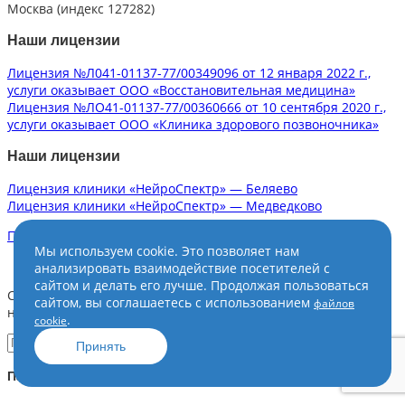
Москва (индекс 127282)
Наши лицензии
Лицензия №Л041-01137-77/00349096 от 12 января 2022 г.,
услуги оказывает ООО «Восстановительная медицина»
Лицензия №ЛО41-01137-77/00360666 от 10 сентября 2020 г.,
услуги оказывает ООО «Клиника здорового позвоночника»
Наши лицензии
Лицензия клиники «НейроСпектр» — Беляево
Лицензия клиники «НейроСпектр» — Медведково
Политика конфиденциальности
Мы используем cookie. Это позволяет нам
анализировать взаимодействие посетителей с
сайтом и делать его лучше. Продолжая пользоваться
Сеть центров детской
сайтом, вы соглашаетесь с использованием
файлов
неврологии и реабилитации.
.
cookie
Принять
Пациентам