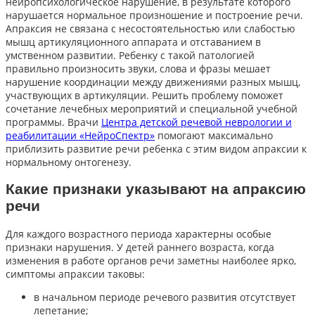
нейропсихологическое нарушение, в результате которого
нарушается нормальное произношение и построение речи.
Апраксия не связана с несостоятельностью или слабостью
мышц артикуляционного аппарата и отставанием в
умственном развитии. Ребенку с такой патологией
правильно произносить звуки, слова и фразы мешает
нарушение координации между движениями разных мышц,
участвующих в артикуляции. Решить проблему поможет
сочетание лечебных мероприятий и специальной учебной
программы. Врачи
Центра детской речевой неврологии и
реабилитации «НейроСпектр»
помогают максимально
приблизить развитие речи ребенка с этим видом апраксии к
нормальному онтогенезу.
Какие признаки указывают на апраксию
речи
Для каждого возрастного периода характерны особые
признаки нарушения. У детей раннего возраста, когда
изменения в работе органов речи заметны наиболее ярко,
симптомы апраксии таковы:
в начальном периоде речевого развития отсутствует
лепетание;