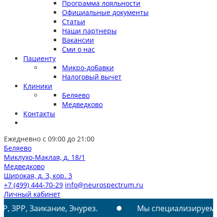
Программа лояльности
Официальные документы
Статьи
Наши партнеры
Вакансии
Сми о нас
Пациенту
Микро-добавки
Налоговый вычет
Клиники
Беляево
Медведково
Контакты
Ежедневно с 09:00 до 21:00
Беляево
Миклухо-Маклая, д. 18/1
Медведково
Широкая, д. 3, кор. 3
+7 (499) 444-70-29
info@neurospectrum.ru
Личный кабинет
кание, Энурез.
Мы специализируемся на лечении