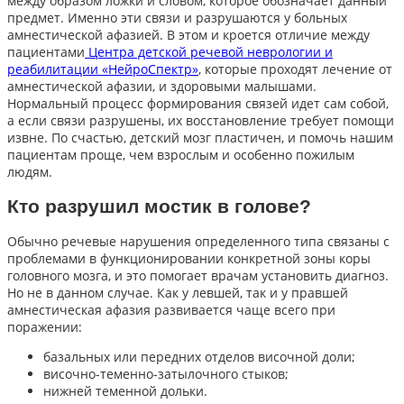
между образом ложки и словом, которое обозначает данный
предмет. Именно эти связи и разрушаются у больных
амнестической афазией. В этом и кроется отличие между
пациентами
Центра детской речевой неврологии и
реабилитации «НейроСпектр»
, которые проходят лечение от
амнестической афазии, и здоровыми малышами.
Нормальный процесс формирования связей идет сам собой,
а если связи разрушены, их восстановление требует помощи
извне. По счастью, детский мозг пластичен, и помочь нашим
пациентам проще, чем взрослым и особенно пожилым
людям.
Кто разрушил мостик в голове?
Обычно речевые нарушения определенного типа связаны с
проблемами в функционировании конкретной зоны коры
головного мозга, и это помогает врачам установить диагноз.
Но не в данном случае. Как у левшей, так и у правшей
амнестическая афазия развивается чаще всего при
поражении:
базальных или передних отделов височной доли;
височно-теменно-затылочного стыков;
нижней теменной дольки.