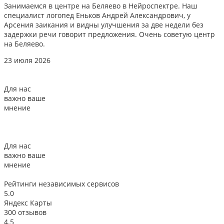
Занимаемся в центре на Беляево в Нейроспектре. Наш
Д
специалист логопед Еньков Андрей Александрович, у
и
Арсения заикания и видны улучшения за две недели без
л
задержки речи говорит предложения. Очень советую центр
о
на Беляево.
2
23 июля 2026
Для нас
важно ваше
мнение
Для нас
важно ваше
мнение
Рейтинги
независимых сервисов
5.0
Яндекс Карты
300 отзывов
4.5