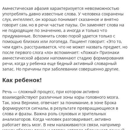
Амнестическая афазия характеризуется невозможностью
употреблять давно известные слова. У человека сохранены
слух, интеллект, он хорошо понимает сказанное и внятно
говорит сам, но в речи частые паузы. Он заменяет слова на
не подходящие по значению, а иногда и только что
придуманные. Вспомнить слово порой удается только с
помощью близких или логопеда. Пациент говорит: «Это то,
чем едят», расстраивается, что не может назвать предмет, но
после первого слога «ло» вспоминает: «Ложка!» Признаки
амнестической афазии напоминают стадию формирования
речи, когда у ребенка еще бедный активный словарный
запас. Но причины при заболевании совершенно другие.
Как ребенок!
Речь — сложный процесс, при котором активно
взаимодействуют различные зоны коры головного мозга.
Так, зона Вернике, отвечает за понимание, в зоне Брока
формируются сигналы, в результате превращающиеся в
слова и фразы. Важна роль слуховых и зрительных
анализаторов. Когда человек разговаривает, активно
работает весь мозг. В нем налаживаются связи, например