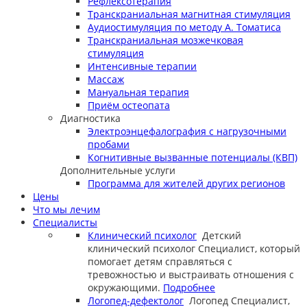
Рефлексотерапия
Транскраниальная магнитная стимуляция
Аудиостимуляция по методу А. Томатиса
Транскраниальная мозжечковая
стимуляция
Интенсивные терапии
Массаж
Мануальная терапия
Приём остеопата
Диагностика
Электроэнцефалография с нагрузочными
пробами
Когнитивные вызванные потенциалы (КВП)
Дополнительные услуги
Программа для жителей других регионов
Цены
Что мы лечим
Специалисты
Клинический психолог
Детский
клинический психолог
Специалист, который
помогает детям справляться с
тревожностью и выстраивать отношения с
окружающими.
Подробнее
Логопед-дефектолог
Логопед
Специалист,