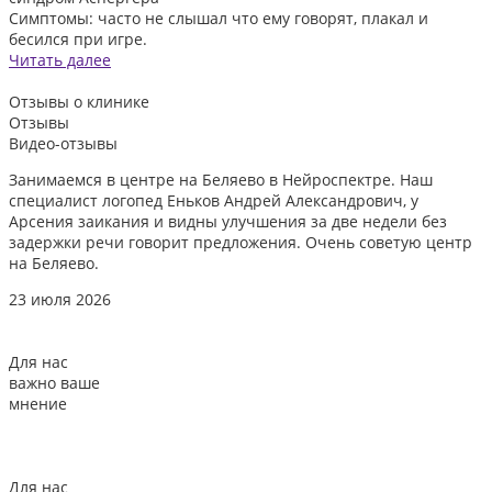
Симптомы: часто не слышал что ему говорят, плакал и
бесился при игре.
Читать далее
Отзывы
о клинике
Отзывы
Видео-отзывы
Занимаемся в центре на Беляево в Нейроспектре. Наш
Д
специалист логопед Еньков Андрей Александрович, у
и
Арсения заикания и видны улучшения за две недели без
л
задержки речи говорит предложения. Очень советую центр
о
на Беляево.
2
23 июля 2026
Для нас
важно ваше
мнение
Для нас