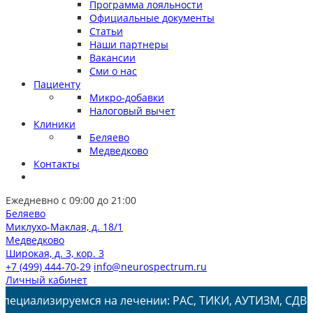
Программа лояльности
Официальные документы
Статьи
Наши партнеры
Вакансии
Сми о нас
Пациенту
Микро-добавки
Налоговый вычет
Клиники
Беляево
Медведково
Контакты
Ежедневно с 09:00 до 21:00
Беляево
Миклухо-Маклая, д. 18/1
Медведково
Широкая, д. 3, кор. 3
+7 (499) 444-70-29
info@neurospectrum.ru
Личный кабинет
руемся на лечении: РАС, ТИКИ, АУТИЗМ, СДВГ, ЗПРР, ЗРР,