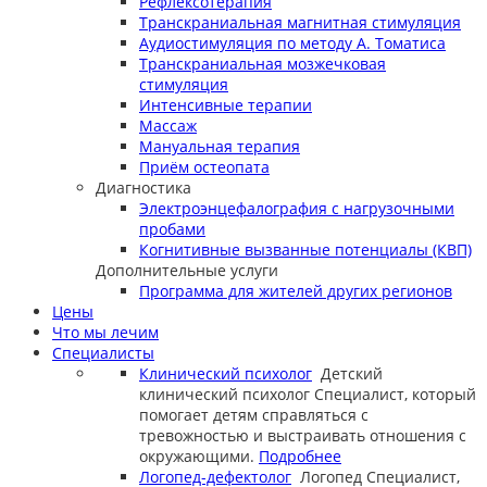
Рефлексотерапия
Транскраниальная магнитная стимуляция
Аудиостимуляция по методу А. Томатиса
Транскраниальная мозжечковая
стимуляция
Интенсивные терапии
Массаж
Мануальная терапия
Приём остеопата
Диагностика
Электроэнцефалография с нагрузочными
пробами
Когнитивные вызванные потенциалы (КВП)
Дополнительные услуги
Программа для жителей других регионов
Цены
Что мы лечим
Специалисты
Клинический психолог
Детский
клинический психолог
Специалист, который
помогает детям справляться с
тревожностью и выстраивать отношения с
окружающими.
Подробнее
Логопед-дефектолог
Логопед
Специалист,