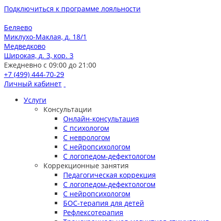
Подключиться к программе лояльности
Беляево
Миклухо-Маклая, д. 18/1
Медведково
Широкая, д. 3, кор. 3
Ежедневно с 09:00 до 21:00
+7 (499) 444-70-29
Личный кабинет
Услуги
Консультации
Онлайн-консультация
С психологом
С неврологом
С нейропсихологом
С логопедом-дефектологом
Коррекционные занятия
Педагогическая коррекция
С логопедом-дефектологом
С нейропсихологом
БОС-терапия для детей
Рефлексотерапия