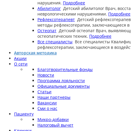
нарушения.
Подробнее
Абилитолог
Детский абилитолог
Врач, восст
неврологическими нарушениями.
Подробнее
Рефлексотерапевт
Детский рефлексотерапев
методы рефлексотерапии, заключающиеся в в
Остеопат
Детский остеопат
Врач, выявляющ
остеопатических техник.
Подробнее
Все специалисты
Все специалисты
Квалифиц
рефлексотерапии, заключающиеся в воздейст
Авторская методика
Акции
О сети
Благотворительные фонды
Новости
Программа лояльности
Официальные документы
Статьи
Наши партнеры
Вакансии
Сми о нас
Пациенту
Микро-добавки
Налоговый вычет
Клиники