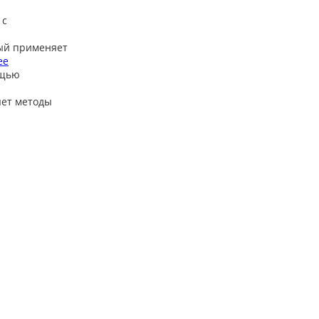
 с
ый применяет
ее
ощью
яет методы