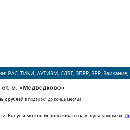
КИ, АУТИЗМ, СДВГ, ЗПРР, ЗРР, Заикание, Энурез.
 ст. м. «Медведково»
ных рублей
в подарок* до конца месяца!
ти. Бонусы можно использовать на услуги клиники.
П