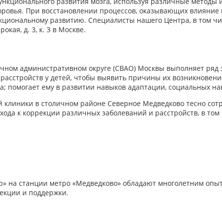
нкционального развития мозга, используя различные методы и 
оровья. При восстановлении процессов, оказывающих влияние 
нкциональному развитию. Специалисты нашего Центра, в том ч
ая, д. 3, к. 3 в Москве.
чном административном округе (СВАО) Москвы выполняет ряд з
х расстройств у детей, чтобы выявить причины их возникнове
а; помогает ему в развитии навыков адаптации, социальных на
й клиники в столичном районе Северное Медведково тесно сотр
дхода к коррекции различных заболеваний и расстройств, в том 
р» на станции метро «Медведково» обладают многолетним опыт
екции и поддержки.