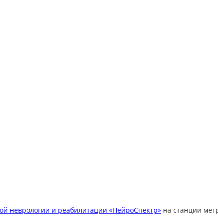
вой неврологии и реабилитации «НейроСпектр»
на станции метр