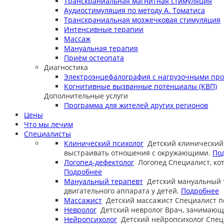
Транскраниальная магнитная стимуляция
Аудиостимуляция по методу А. Томатиса
Транскраниальная мозжечковая стимуляция
Интенсивные терапии
Массаж
Мануальная терапия
Приём остеопата
Диагностика
Электроэнцефалография с нагрузочными пр
Когнитивные вызванные потенциалы (КВП)
Дополнительные услуги
Программа для жителей других регионов
Цены
Что мы лечим
Специалисты
Клинический психолог
Детский клинический
выстраивать отношения с окружающими.
По
Логопед-дефектолог
Логопед
Специалист, ко
Подробнее
Мануальный терапевт
Детский мануальный 
двигательного аппарата у детей.
Подробнее
Массажист
Детский массажист
Специалист п
Невролог
Детский невролог
Врач, занимающи
Нейропсихолог
Детский нейропсихолог
Спец