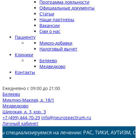
Программа лояльности
Официальные документы
Статьи
Наши партнеры
Вакансии
Сми о нас
Пациенту
Микро-добавки
Налоговый вычет
Клиники
Беляево
Медведково
Контакты
Ежедневно с 09:00 до 21:00
Беляево
Миклухо-Маклая, д. 18/1
Медведково
Широкая, д. 3, кор. 3
+7 (499) 444-70-29
info@neurospectrum.ru
Личный кабинет
изируемся на лечении: РАС, ТИКИ, АУТИЗМ, СДВГ, ЗПРР, 