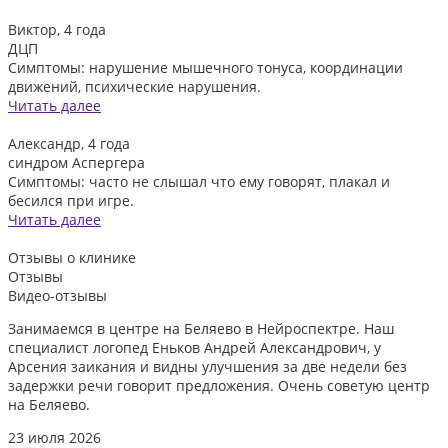
Виктор, 4 года
ДЦП
Симптомы: нарушение мышечного тонуса, координации
движений, психические нарушения.
Читать далее
Александр, 4 года
синдром Аспергера
Симптомы: часто не слышал что ему говорят, плакал и
бесился при игре.
Читать далее
Отзывы
о клинике
Отзывы
Видео-отзывы
Занимаемся в центре на Беляево в Нейроспектре. Наш
Д
специалист логопед Еньков Андрей Александрович, у
и
Арсения заикания и видны улучшения за две недели без
л
задержки речи говорит предложения. Очень советую центр
о
на Беляево.
2
23 июля 2026