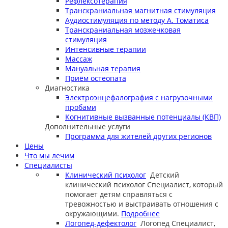
Рефлексотерапия
Транскраниальная магнитная стимуляция
Аудиостимуляция по методу А. Томатиса
Транскраниальная мозжечковая
стимуляция
Интенсивные терапии
Массаж
Мануальная терапия
Приём остеопата
Диагностика
Электроэнцефалография с нагрузочными
пробами
Когнитивные вызванные потенциалы (КВП)
Дополнительные услуги
Программа для жителей других регионов
Цены
Что мы лечим
Специалисты
Клинический психолог
Детский
клинический психолог
Специалист, который
помогает детям справляться с
тревожностью и выстраивать отношения с
окружающими.
Подробнее
Логопед-дефектолог
Логопед
Специалист,