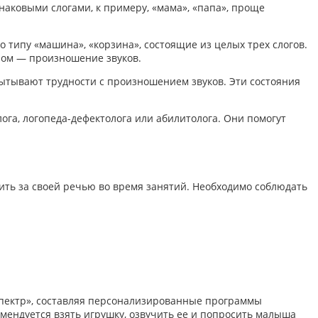
наковыми слогами, к примеру, «мама», «папа», проще
 типу «машина», «корзина», состоящие из целых трех слогов.
ром — произношение звуков.
ытывают трудности с произношением звуков. Эти состояния
га, логопеда-дефектолога или абилитолога. Они помогут
дить за своей речью во время занятий. Необходимо соблюдать
Спектр», составляя персонализированные программы
омендуется взять игрушку, озвучить ее и попросить малыша