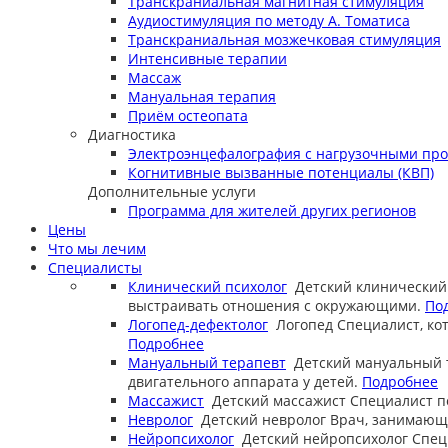
Транскраниальная магнитная стимуляция
Аудиостимуляция по методу А. Томатиса
Транскраниальная мозжечковая стимуляция
Интенсивные терапии
Массаж
Мануальная терапия
Приём остеопата
Диагностика
Электроэнцефалография с нагрузочными пр
Когнитивные вызванные потенциалы (КВП)
Дополнительные услуги
Программа для жителей других регионов
Цены
Что мы лечим
Специалисты
Клинический психолог
Детский клинический
выстраивать отношения с окружающими.
По
Логопед-дефектолог
Логопед
Специалист, ко
Подробнее
Мануальный терапевт
Детский мануальный 
двигательного аппарата у детей.
Подробнее
Массажист
Детский массажист
Специалист п
Невролог
Детский невролог
Врач, занимающи
Нейропсихолог
Детский нейропсихолог
Спец