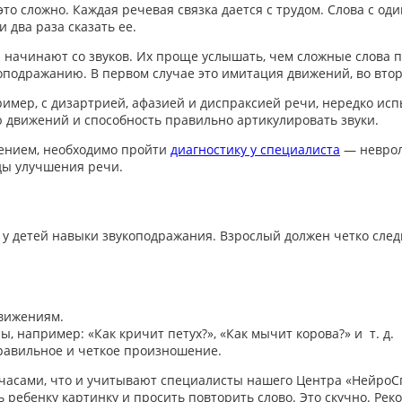
о сложно. Каждая речевая связка дается с трудом. Слова с оди
 два раза сказать ее.
начинают со звуков. Их проще услышать, чем сложные слова по
оподражанию. В первом случае это имитация движений, во вто
мер, с дизартрией, афазией и диспраксией речи, нередко исп
 движений и способность правильно артикулировать звуки.
ением, необходимо пройти
диагностику у специалиста
— невроло
ды улучшения речи.
т у детей навыки звукоподражания
. Взрослый должен четко сле
движениям.
, например: «Как кричит петух?», «Как мычит корова?» и т. д.
правильное и четкое произношение.
 часами, что и учитывают специалисты нашего Центра «Нейро
 ребенку картинку и просить повторить слово. Это скучно. Рек