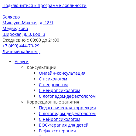
Подключиться к программе лояльности
Беляево
Миклухо-Маклая, д. 18/1
Медведково
Широкая, д. 3, кор. 3
Ежедневно с 09:00 до 21:00
+7 (499) 444-70-29
Личный кабинет
Услуги
Консультации
Онлайн-консультация
С психологом
С неврологом
С нейропсихологом
С логопедом-дефектологом
Коррекционные занятия
Педагогическая коррекция
С логопедом-дефектологом
С нейропсихологом
БОС-терапия для детей
Рефлексотерапия