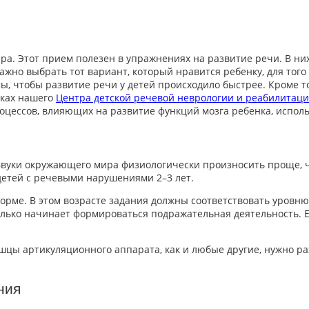
а. Этот прием полезен в упражнениях на развитие речи. В ни
 важно выбрать тот вариант, который нравится ребенку, для тог
ы, чтобы развитие речи у детей
происходило быстрее. Кроме т
иках нашего
Центра детской речевой неврологии и реабилитац
оцессов, влияющих на развитие функций мозга ребенка, испо
 Звуки окружающего мира физиологически произносить проще, 
детей
с речевыми нарушениями
2–3 лет.
орме. В этом возрасте задания должны соответствовать уровню
олько начинает формироваться подражательная деятельность. 
ы артикуляционного аппарата, как и любые другие, нужно разр
ния