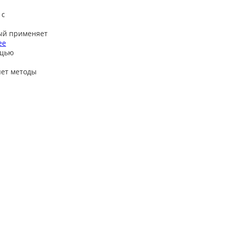
 с
ый применяет
ее
ощью
яет методы