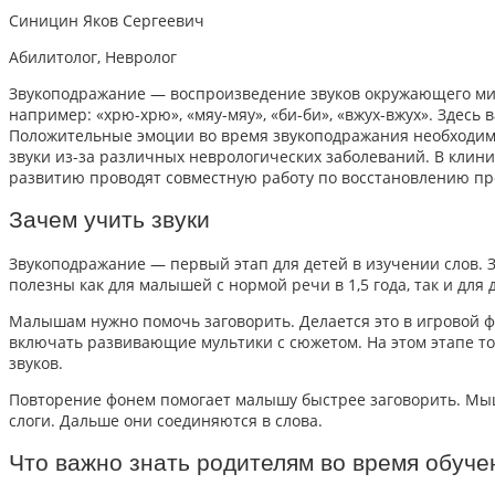
Синицин Яков Сергеевич
Абилитолог, Невролог
Звукоподражание — воспроизведение звуков окружающего мир
например: «хрю-хрю», «мяу-мяу», «би-би», «вжух-вжух». Здесь
Положительные эмоции во время
звукоподражания необходим
звуки из-за различных неврологических заболеваний. В клин
развитию проводят совместную работу по восстановлению пр
Зачем учить звуки
Звукоподражание
— первый этап
для детей
в изучении
слов
.
полезны как для малышей с нормой речи в 1,5 года, так и
для 
Малышам нужно помочь заговорить. Делается это в игровой ф
включать развивающие мультики с сюжетом. На этом этапе т
звуков.
Повторение фонем помогает малышу быстрее заговорить. Мышц
слоги. Дальше они соединяются в слова.
Что важно знать родителям во время обуче