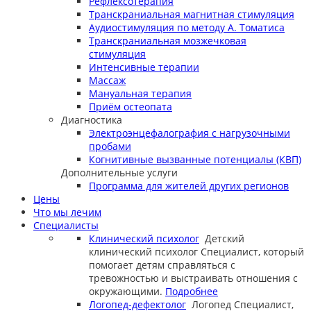
Рефлексотерапия
Транскраниальная магнитная стимуляция
Аудиостимуляция по методу А. Томатиса
Транскраниальная мозжечковая
стимуляция
Интенсивные терапии
Массаж
Мануальная терапия
Приём остеопата
Диагностика
Электроэнцефалография с нагрузочными
пробами
Когнитивные вызванные потенциалы (КВП)
Дополнительные услуги
Программа для жителей других регионов
Цены
Что мы лечим
Специалисты
Клинический психолог
Детский
клинический психолог
Специалист, который
помогает детям справляться с
тревожностью и выстраивать отношения с
окружающими.
Подробнее
Логопед-дефектолог
Логопед
Специалист,