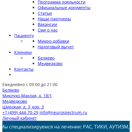
Программа лояльности
Официальные документы
Статьи
Наши партнеры
Вакансии
Сми о нас
Пациенту
Микро-добавки
Налоговый вычет
Клиники
Беляево
Медведково
Контакты
Ежедневно с 09:00 до 21:00
Беляево
Миклухо-Маклая, д. 18/1
Медведково
Широкая, д. 3, кор. 3
+7 (499) 444-70-29
info@neurospectrum.ru
Личный кабинет
ализируемся на лечении: РАС, ТИКИ, АУТИЗМ, СДВГ, ЗПРР