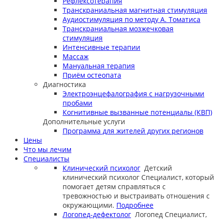
Рефлексотерапия
Транскраниальная магнитная стимуляция
Аудиостимуляция по методу А. Томатиса
Транскраниальная мозжечковая
стимуляция
Интенсивные терапии
Массаж
Мануальная терапия
Приём остеопата
Диагностика
Электроэнцефалография с нагрузочными
пробами
Когнитивные вызванные потенциалы (КВП)
Дополнительные услуги
Программа для жителей других регионов
Цены
Что мы лечим
Специалисты
Клинический психолог
Детский
клинический психолог
Специалист, который
помогает детям справляться с
тревожностью и выстраивать отношения с
окружающими.
Подробнее
Логопед-дефектолог
Логопед
Специалист,