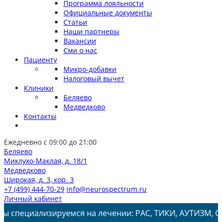
Программа лояльности
Официальные документы
Статьи
Наши партнеры
Вакансии
Сми о нас
Пациенту
Микро-добавки
Налоговый вычет
Клиники
Беляево
Медведково
Контакты
Ежедневно с 09:00 до 21:00
Беляево
Миклухо-Маклая, д. 18/1
Медведково
Широкая, д. 3, кор. 3
+7 (499) 444-70-29
info@neurospectrum.ru
Личный кабинет
изируемся на лечении: РАС, ТИКИ, АУТИЗМ, СДВГ, ЗПРР, 