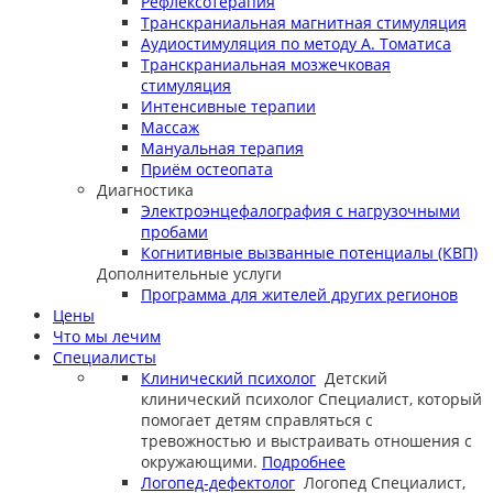
Рефлексотерапия
Транскраниальная магнитная стимуляция
Аудиостимуляция по методу А. Томатиса
Транскраниальная мозжечковая
стимуляция
Интенсивные терапии
Массаж
Мануальная терапия
Приём остеопата
Диагностика
Электроэнцефалография с нагрузочными
пробами
Когнитивные вызванные потенциалы (КВП)
Дополнительные услуги
Программа для жителей других регионов
Цены
Что мы лечим
Специалисты
Клинический психолог
Детский
клинический психолог
Специалист, который
помогает детям справляться с
тревожностью и выстраивать отношения с
окружающими.
Подробнее
Логопед-дефектолог
Логопед
Специалист,