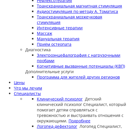
Рефлексотерапия
Транскраниальная магнитная стимуляция
Аудиостимуляция по методу А. Томатиса
Транскраниальная мозжечковая
стимуляция
Интенсивные терапии
Массаж
Мануальная терапия
Приём остеопата
Диагностика
Электроэнцефалография с нагрузочными
пробами
Когнитивные вызванные потенциалы (КВП)
Дополнительные услуги
Программа для жителей других регионов
Цены
Что мы лечим
Специалисты
Клинический психолог
Детский
клинический психолог
Специалист, который
помогает детям справляться с
тревожностью и выстраивать отношения с
окружающими.
Подробнее
Логопед-дефектолог
Логопед
Специалист,