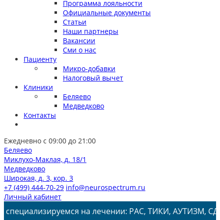
Программа лояльности
Официальные документы
Статьи
Наши партнеры
Вакансии
Сми о нас
Пациенту
Микро-добавки
Налоговый вычет
Клиники
Беляево
Медведково
Контакты
Ежедневно с 09:00 до 21:00
Беляево
Миклухо-Маклая, д. 18/1
Медведково
Широкая, д. 3, кор. 3
+7 (499) 444-70-29
info@neurospectrum.ru
Личный кабинет
изируемся на лечении: РАС, ТИКИ, АУТИЗМ, СДВГ, ЗПРР, 