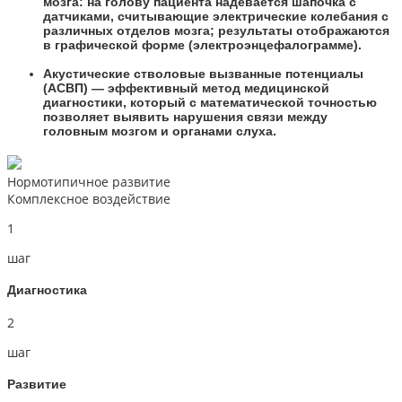
мозга: на голову пациента надевается шапочка с
датчиками, считывающие электрические колебания с
различных отделов мозга; результаты отображаются
в графической форме (электроэнцефалограмме).
Акустические стволовые вызванные потенциалы
(АСВП) — эффективный метод медицинской
диагностики, который с математической точностью
позволяет выявить нарушения связи между
головным мозгом и органами слуха.
Нормотипичное развитие
Комплексное воздействие
1
шаг
Диагностика
2
шаг
Развитие