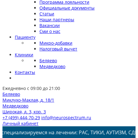
Программа лояльности
Официальные документы
Статьи
Наши партнеры
Вакансии
Сми о нас
Пациенту
Микро-добавки
Налоговый вычет
Клиники
Беляево
Медведково
Контакты
Ежедневно с 09:00 до 21:00
Беляево
Миклухо-Маклая, д. 18/1
Медведково
Широкая, д. 3, кор. 3
+7 (499) 444-70-29
info@neurospectrum.ru
Личный кабинет
руемся на лечении: РАС, ТИКИ, АУТИЗМ, СДВГ, ЗПРР, ЗРР