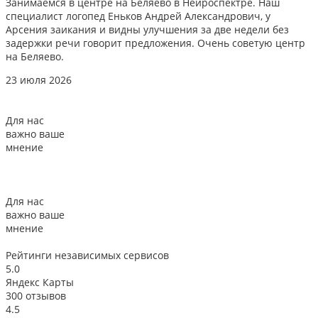
Занимаемся в центре на Беляево в Нейроспектре. Наш
Д
специалист логопед Еньков Андрей Александрович, у
и
Арсения заикания и видны улучшения за две недели без
л
задержки речи говорит предложения. Очень советую центр
о
на Беляево.
2
23 июля 2026
Для нас
важно ваше
мнение
Для нас
важно ваше
мнение
Рейтинги
независимых сервисов
5.0
Яндекс Карты
300 отзывов
4.5