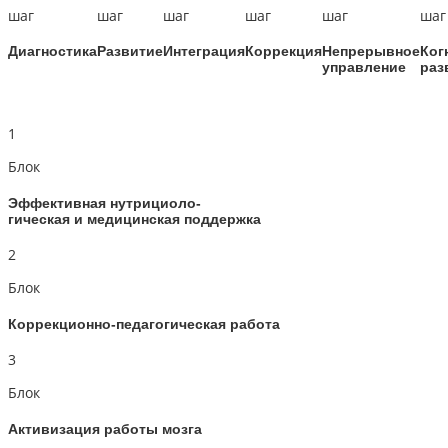
шаг
шаг
шаг
шаг
шаг
шаг
Диагностика
Развитие
Интеграция
Коррекция
Непрерывное
Ког
управление
раз
1
Блок
Эффективная нутрициоло-
гическая и медицинская поддержка
2
Блок
Коррекционно-педагогическая работа
3
Блок
Активизация работы мозга