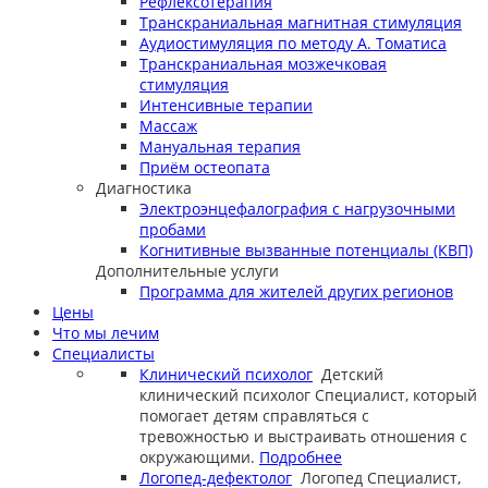
Рефлексотерапия
Транскраниальная магнитная стимуляция
Аудиостимуляция по методу А. Томатиса
Транскраниальная мозжечковая
стимуляция
Интенсивные терапии
Массаж
Мануальная терапия
Приём остеопата
Диагностика
Электроэнцефалография с нагрузочными
пробами
Когнитивные вызванные потенциалы (КВП)
Дополнительные услуги
Программа для жителей других регионов
Цены
Что мы лечим
Специалисты
Клинический психолог
Детский
клинический психолог
Специалист, который
помогает детям справляться с
тревожностью и выстраивать отношения с
окружающими.
Подробнее
Логопед-дефектолог
Логопед
Специалист,