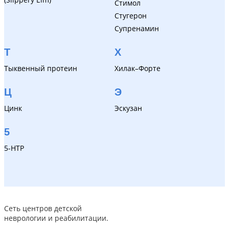
Стимол
Стугерон
Супренамин
Т
Х
Тыквенный протеин
Хилак–Форте
Ц
Э
Цинк
Эскузан
5
5-HTP
Сеть центров детской
неврологии и реабилитации.