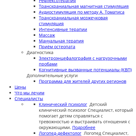
Рефлексотерапия
Транскраниальная магнитная стимуляция
Аудиостимуляция по методу А. Томатиса
Транскраниальная мозжечковая
стимуляция
Интенсивные терапии
Массаж
Мануальная терапия
Приём остеопата
Диагностика
Электроэнцефалография с нагрузочными
пробами
Когнитивные вызванные потенциалы (КВП)
Дополнительные услуги
Программа для жителей других регионов
Цены
Что мы лечим
Специалисты
Клинический психолог
Детский
клинический психолог
Специалист, который
помогает детям справляться с
тревожностью и выстраивать отношения с
окружающими.
Подробнее
Логопед-дефектолог
Логопед
Специалист,