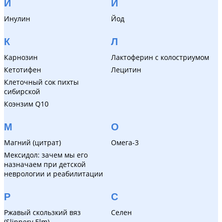
И
Й
Инулин
Йод
К
Л
Карнозин
Лактоферин с колостриумом
Кетотифен
Лецитин
Клеточный сок пихты
сибирской
Коэнзим Q10
М
О
Магний (цитрат)
Омега-3
Мексидол: зачем мы его
назначаем при детской
неврологии и реабилитации
Р
С
Ржавый скользкий вяз
Селен
(Slippery Elm)