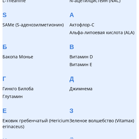
L-Theanine
N-ацетилцистеин (NAC)
S
А
SAMe (S-аденозилметионин)
Актофлор-С
Альфа-липоевая кислота (ALA)
Б
В
Бакопа Монье
Витамин D
Витамин Е
Г
Д
Гинкго Билоба
Джимнема
Глутамин
Е
З
Ежовик гребенчатый (Hericium
Зеленое волшебство (Vitamax)
erinaceus)