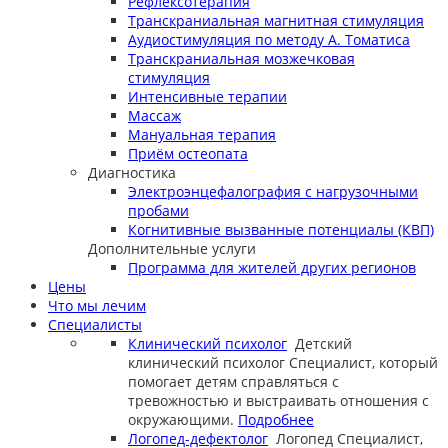
Рефлексотерапия
Транскраниальная магнитная стимуляция
Аудиостимуляция по методу А. Томатиса
Транскраниальная мозжечковая
стимуляция
Интенсивные терапии
Массаж
Мануальная терапия
Приём остеопата
Диагностика
Электроэнцефалография с нагрузочными
пробами
Когнитивные вызванные потенциалы (КВП)
Дополнительные услуги
Программа для жителей других регионов
Цены
Что мы лечим
Специалисты
Клинический психолог
Детский
клинический психолог
Специалист, который
помогает детям справляться с
тревожностью и выстраивать отношения с
окружающими.
Подробнее
Логопед-дефектолог
Логопед
Специалист,