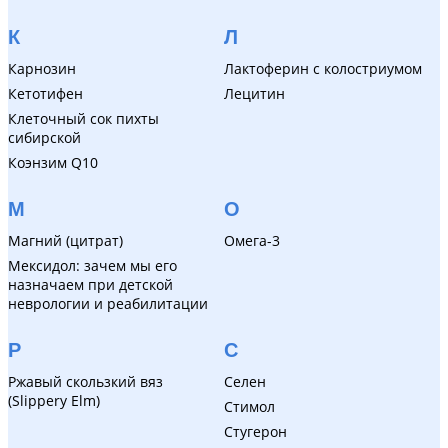
К
Л
Карнозин
Лактоферин с колостриумом
Кетотифен
Лецитин
Клеточный сок пихты
сибирской
Коэнзим Q10
М
О
Магний (цитрат)
Омега-3
Мексидол: зачем мы его
назначаем при детской
неврологии и реабилитации
Р
С
Ржавый скользкий вяз
Селен
(Slippery Elm)
Стимол
Стугерон