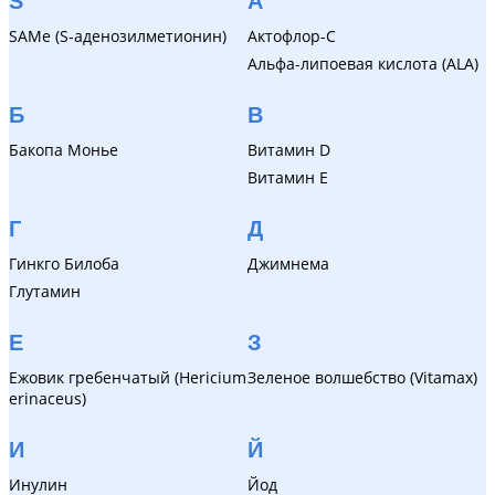
S
А
SAMe (S-аденозилметионин)
Актофлор-С
Альфа-липоевая кислота (ALA)
Б
В
Бакопа Монье
Витамин D
Витамин Е
Г
Д
Гинкго Билоба
Джимнема
Глутамин
Е
З
Ежовик гребенчатый (Hericium
Зеленое волшебство (Vitamax)
erinaceus)
И
Й
Инулин
Йод