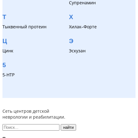
Супренамин
Т
Х
Тыквенный протеин
Хилак–Форте
Ц
Э
Цинк
Эскузан
5
5-HTP
Сеть центров детской
неврологии и реабилитации.