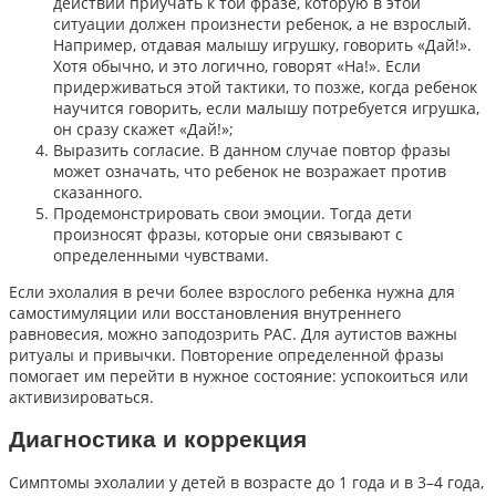
действий приучать к той фразе, которую в этой
ситуации должен произнести ребенок, а не взрослый.
Например, отдавая малышу игрушку, говорить «Дай!».
Хотя обычно, и это логично, говорят «На!». Если
придерживаться этой тактики, то позже, когда ребенок
научится говорить, если малышу потребуется игрушка,
он сразу скажет «Дай!»;
Выразить согласие. В данном случае повтор фразы
может означать, что ребенок не возражает против
сказанного.
Продемонстрировать свои эмоции. Тогда дети
произносят фразы, которые они связывают с
определенными чувствами.
Если эхолалия в речи более взрослого ребенка нужна для
самостимуляции или восстановления внутреннего
равновесия, можно заподозрить РАС. Для аутистов важны
ритуалы и привычки. Повторение определенной фразы
помогает им перейти в нужное состояние: успокоиться или
активизироваться.
Диагностика и коррекция
Симптомы эхолалии у детей в возрасте до 1 года и в 3–4 года,