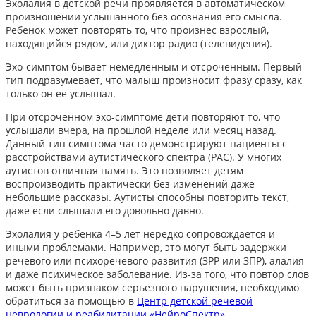
Эхолалия в детской речи проявляется в автоматическом
произношении услышанного без осознания его смысла.
Ребенок может повторять то, что произнес взрослый,
находящийся рядом, или диктор радио (телевидения).
Эхо-симптом бывает немедленным и отсроченным. Первый
тип подразумевает, что малыш произносит фразу сразу, как
только он ее услышал.
При отсроченном эхо-симптоме дети повторяют то, что
услышали вчера, на прошлой неделе или месяц назад.
Данный тип симптома часто демонстрируют пациенты с
расстройствами аутистического спектра (РАС). У многих
аутистов отличная память. Это позволяет детям
воспроизводить практически без изменений даже
небольшие рассказы. Аутисты способны повторить текст,
даже если слышали его довольно давно.
Эхолалия у ребенка 4–5 лет нередко сопровождается и
иными проблемами. Например, это могут быть задержки
речевого или психоречевого развития (ЗРР или ЗПР), алалия
и даже психическое заболевание. Из-за того, что повтор слов
может быть признаком серьезного нарушения, необходимо
обратиться за помощью в
Центр детской речевой
неврологии и реабилитации «НейроСпектр»
.