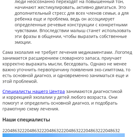
люди неосознанно переходят на повышенный тон,
начинают жестикулировать, активно двигаться. Это
дополнительный стресс для всех членов семьи, а для
ребенка еще и проблема, ведь он ассоциирует
определенные речевые конструкции с конкретными
чувствами. Впоследствии малыш станет использовать
эти фразы в общении, чтобы выразить собственные
эмоции.
Сама эхолалия не требует лечения медикаментами. Логопед
занимается расширением словарного запаса, приучает
корректно выражать мысли, беседовать. Однако не менее
важно уточнить первопричину появления эхо-симптома, то
есть основной диагноз, и одновременно заниматься еще и
этой проблемой.
Специалисты нашего Центра
занимаются диагностикой
и коррекцией эхолалии у детей любого возраста. Они
помогут и определить основной диагноз, и подобрать
грамотную схему лечения.
Наши специалисты
220486322204863222048632220486322204863222048632