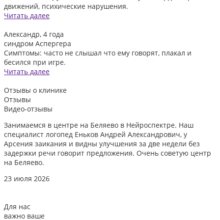
движений, психические нарушения.
Читать далее
Александр, 4 года
синдром Аспергера
Симптомы: часто не слышал что ему говорят, плакал и
бесился при игре.
Читать далее
Отзывы
о клинике
Отзывы
Видео-отзывы
Занимаемся в центре на Беляево в Нейроспектре. Наш
Д
специалист логопед Еньков Андрей Александрович, у
и
Арсения заикания и видны улучшения за две недели без
л
задержки речи говорит предложения. Очень советую центр
о
на Беляево.
2
23 июля 2026
Для нас
важно ваше