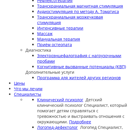
Рефлексотерапия
Транскраниальная магнитная стимуляция
Аудиостимуляция по методу А. Томатиса
Транскраниальная мозжечковая
стимуляция
Интенсивные терапии
Массаж
Мануальная терапия
Приём остеопата
Диагностика
Электроэнцефалография с нагрузочными
пробами
Когнитивные вызванные потенциалы (КВП)
Дополнительные услуги
Программа для жителей других регионов
Цены
Что мы лечим
Специалисты
Клинический психолог
Детский
клинический психолог
Специалист, который
помогает детям справляться с
тревожностью и выстраивать отношения с
окружающими.
Подробнее
Логопед-дефектолог
Логопед
Специалист,