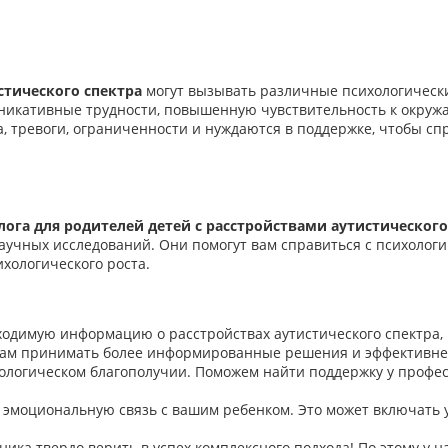
стического спектра
могут вызывать различные психологически
икативные трудности, повышенную чувствительность к окруж
са, тревоги, ограниченности и нуждаются в поддержке, чтобы с
га для родителей детей с расстройствами аутистического
научных исследований. Они помогут вам справиться с психолог
хологического роста.
димую информацию о расстройствах аутистического спектра, ч
вам принимать более информированные решения и эффективнее
логическом благополучии. Поможем найти поддержку у професс
моциональную связь с вашим ребенком. Это может включать у
ика твердо верить в успех комплексного подхода! По этому у 