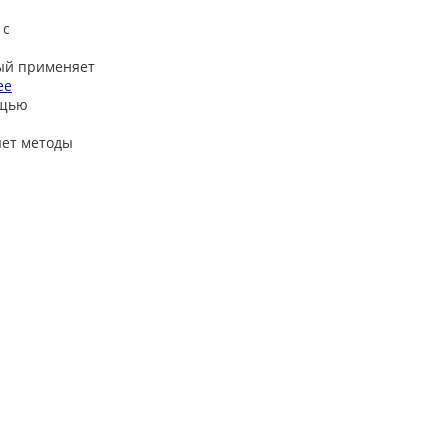
 с
ый применяет
ее
ощью
яет методы