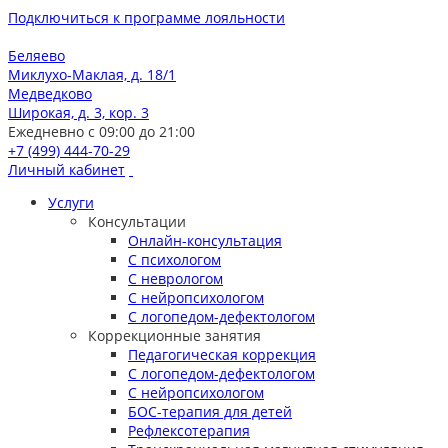
Подключиться к программе лояльности
Беляево
Миклухо-Маклая, д. 18/1
Медведково
Широкая, д. 3, кор. 3
Ежедневно с 09:00 до 21:00
+7 (499) 444-70-29
Личный кабинет
Услуги
Консультации
Онлайн-консультация
С психологом
С неврологом
С нейропсихологом
С логопедом-дефектологом
Коррекционные занятия
Педагогическая коррекция
С логопедом-дефектологом
С нейропсихологом
БОС-терапия для детей
Рефлексотерапия