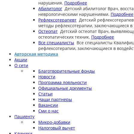
нарушения.
Подробнее
Абилитолог
Детский абилитолог
Врач, восст
неврологическими нарушениями.
Подробнее
Рефлексотерапевт
Детский рефлексотерапев
методы рефлексотерапии, заключающиеся в в
Остеопат
Детский остеопат
Врач, выявляющ
остеопатических техник.
Подробнее
Все специалисты
Все специалисты
Квалифиц
рефлексотерапии, заключающиеся в воздейст
Авторская методика
Акции
О сети
Благотворительные фонды
Новости
Программа лояльности
Официальные документы
Статьи
Наши партнеры
Вакансии
Сми о нас
Пациенту
Микро-добавки
Налоговый вычет
Клиники