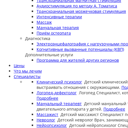
Транскраниальная магнитная стимуляция
Аудиостимуляция по методу А. Томатиса
Транскраниальная мозжечковая стимуляция
Интенсивные терапии
Массаж
Мануальная терапия
Приём остеопата
Диагностика
Электроэнцефалография с нагрузочными пр
Когнитивные вызванные потенциалы (КВП)
Дополнительные услуги
Программа для жителей других регионов
Цены
Что мы лечим
Специалисты
Клинический психолог
Детский клинический
выстраивать отношения с окружающими.
По
Логопед-дефектолог
Логопед
Специалист, ко
Подробнее
Мануальный терапевт
Детский мануальный 
двигательного аппарата у детей.
Подробнее
Массажист
Детский массажист
Специалист п
Невролог
Детский невролог
Врач, занимающи
Нейропсихолог
Детский нейропсихолог
Спец