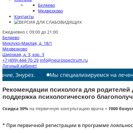
Беляево
Медведково
Контакты
Ежедневно с 09:00 до 21:00
Беляево
Миклухо-Маклая, д. 18/1
Медведково
Широкая, д. 3, кор. 3
+7 (499) 444-70-29
info@neurospectrum.ru
Личный кабинет
рез.
Мы специализируемся на лечении: РАС, Т
Рекомендации психолога для родителей д
поддержка психологического благополуч
Скидка 30%
на первичную консультацию врача +
1000 бонус
* При первичной регистрации в программе лояльнос