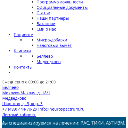
Программа лояльности
Официальные документы
Статьи
Наши партнеры
Вакансии
Сми о нас
Пациенту
Микро-добавки
Налоговый вычет
Клиники
Беляево
Медведково
Контакты
Ежедневно с 09:00 до 21:00
Беляево
Миклухо-Маклая, д. 18/1
Медведково
Широкая, д. 3, кор. 3
+7 (499) 444-70-29
info@neurospectrum.ru
Личный кабинет
ализируемся на лечении: РАС, ТИКИ, АУТИЗМ, СДВГ, ЗПРР