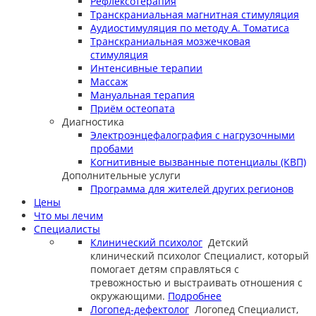
Рефлексотерапия
Транскраниальная магнитная стимуляция
Аудиостимуляция по методу А. Томатиса
Транскраниальная мозжечковая
стимуляция
Интенсивные терапии
Массаж
Мануальная терапия
Приём остеопата
Диагностика
Электроэнцефалография с нагрузочными
пробами
Когнитивные вызванные потенциалы (КВП)
Дополнительные услуги
Программа для жителей других регионов
Цены
Что мы лечим
Специалисты
Клинический психолог
Детский
клинический психолог
Специалист, который
помогает детям справляться с
тревожностью и выстраивать отношения с
окружающими.
Подробнее
Логопед-дефектолог
Логопед
Специалист,