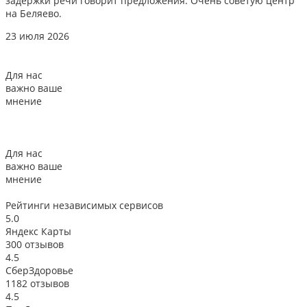
задержки речи говорит предложения. Очень советую центр
о
на Беляево.
2
23 июля 2026
Для нас
важно ваше
мнение
Для нас
важно ваше
мнение
Рейтинги
независимых сервисов
5.0
Яндекс Карты
300 отзывов
4.5
СберЗдоровье
1182 отзывов
4.5