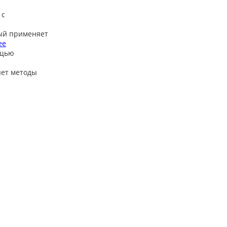
 с
ый применяет
ее
ощью
яет методы