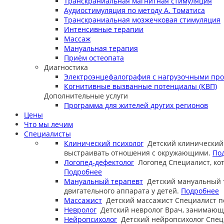
Транскраниальная магнитная стимуляция
Аудиостимуляция по методу А. Томатиса
Транскраниальная мозжечковая стимуляция
Интенсивные терапии
Массаж
Мануальная терапия
Приём остеопата
Диагностика
Электроэнцефалография с нагрузочными пр
Когнитивные вызванные потенциалы (КВП)
Дополнительные услуги
Программа для жителей других регионов
Цены
Что мы лечим
Специалисты
Клинический психолог
Детский клинический
выстраивать отношения с окружающими.
По
Логопед-дефектолог
Логопед
Специалист, ко
Подробнее
Мануальный терапевт
Детский мануальный 
двигательного аппарата у детей.
Подробнее
Массажист
Детский массажист
Специалист п
Невролог
Детский невролог
Врач, занимающи
Нейропсихолог
Детский нейропсихолог
Спец