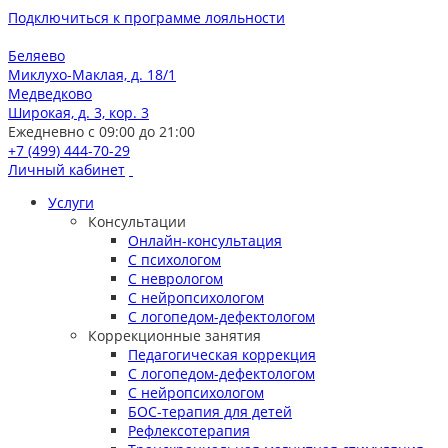
Подключиться к программе лояльности
Беляево
Миклухо-Маклая, д. 18/1
Медведково
Широкая, д. 3, кор. 3
Ежедневно с 09:00 до 21:00
+7 (499) 444-70-29
Личный кабинет
Услуги
Консультации
Онлайн-консультация
С психологом
С неврологом
С нейропсихологом
С логопедом-дефектологом
Коррекционные занятия
Педагогическая коррекция
С логопедом-дефектологом
С нейропсихологом
БОС-терапия для детей
Рефлексотерапия