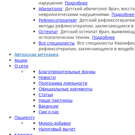
нарушения.
Подробнее
Абилитолог
Детский абилитолог
Врач, восст
неврологическими нарушениями.
Подробнее
Рефлексотерапевт
Детский рефлексотерапев
методы рефлексотерапии, заключающиеся в в
Остеопат
Детский остеопат
Врач, выявляющ
остеопатических техник.
Подробнее
Все специалисты
Все специалисты
Квалифиц
рефлексотерапии, заключающиеся в воздейст
Авторская методика
Акции
О сети
Благотворительные фонды
Новости
Программа лояльности
Официальные документы
Статьи
Наши партнеры
Вакансии
Сми о нас
Пациенту
Микро-добавки
Налоговый вычет
Клиники