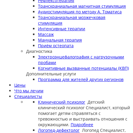
Рефлексотерапия
Транскраниальная магнитная стимуляция
Аудиостимуляция по методу А. Томатиса
Транскраниальная мозжечковая
стимуляция
Интенсивные терапии
Массаж
Мануальная терапия
Приём остеопата
Диагностика
Электроэнцефалография с нагрузочными
пробами
Когнитивные вызванные потенциалы (КВП)
Дополнительные услуги
Программа для жителей других регионов
Цены
Что мы лечим
Специалисты
Клинический психолог
Детский
клинический психолог
Специалист, который
помогает детям справляться с
тревожностью и выстраивать отношения с
окружающими.
Подробнее
Логопед-дефектолог
Логопед
Специалист,