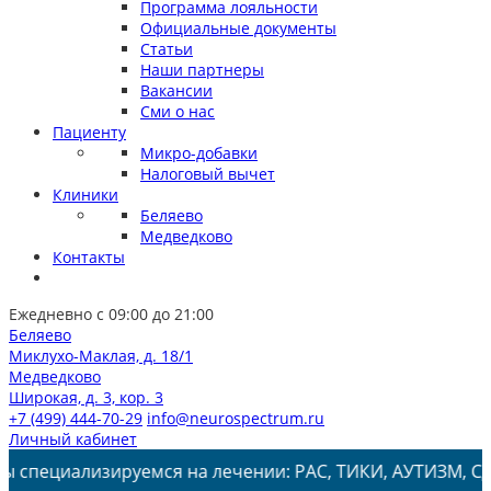
Программа лояльности
Официальные документы
Статьи
Наши партнеры
Вакансии
Сми о нас
Пациенту
Микро-добавки
Налоговый вычет
Клиники
Беляево
Медведково
Контакты
Ежедневно с 09:00 до 21:00
Беляево
Миклухо-Маклая, д. 18/1
Медведково
Широкая, д. 3, кор. 3
+7 (499) 444-70-29
info@neurospectrum.ru
Личный кабинет
изируемся на лечении: РАС, ТИКИ, АУТИЗМ, СДВГ, ЗПРР, 