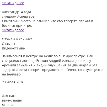
Читать далее
Александр, 4 года
синдром Аспергера
Симптомы: часто не слышал что ему говорят, плакал и
бесился при игре.
Читать далее
Отзывы
о клинике
Отзывы
Видео-отзывы
Занимаемся в центре на Беляево в Нейроспектре. Наш
Д
специалист логопед Еньков Андрей Александрович, у
и
Арсения заикания и видны улучшения за две недели без
л
задержки речи говорит предложения. Очень советую центр
о
на Беляево.
2
23 июля 2026
Для нас
важно ваше
мнение