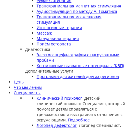
Рефлексотерапия
Транскраниальная магнитная стимуляция
Аудиостимуляция по методу А. Томатиса
Транскраниальная мозжечковая
стимуляция
Интенсивные терапии
Массаж
Мануальная терапия
Приём остеопата
Диагностика
Электроэнцефалография с нагрузочными
пробами
Когнитивные вызванные потенциалы (КВП)
Дополнительные услуги
Программа для жителей других регионов
Цены
Что мы лечим
Специалисты
Клинический психолог
Детский
клинический психолог
Специалист, который
помогает детям справляться с
тревожностью и выстраивать отношения с
окружающими.
Подробнее
Логопед-дефектолог
Логопед
Специалист,