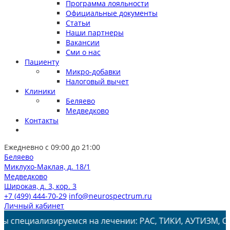
Программа лояльности
Официальные документы
Статьи
Наши партнеры
Вакансии
Сми о нас
Пациенту
Микро-добавки
Налоговый вычет
Клиники
Беляево
Медведково
Контакты
Ежедневно с 09:00 до 21:00
Беляево
Миклухо-Маклая, д. 18/1
Медведково
Широкая, д. 3, кор. 3
+7 (499) 444-70-29
info@neurospectrum.ru
Личный кабинет
изируемся на лечении: РАС, ТИКИ, АУТИЗМ, СДВГ, ЗПРР, 