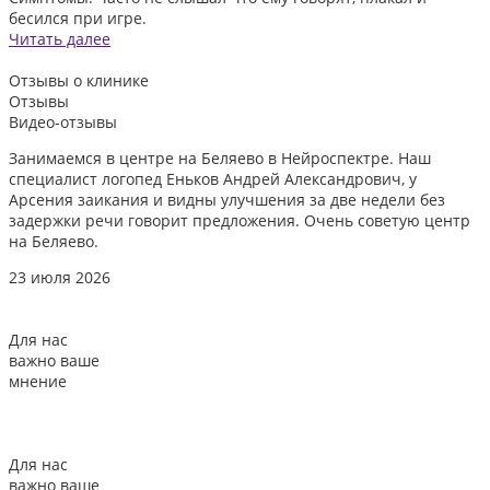
бесился при игре.
Читать далее
Отзывы
о клинике
Отзывы
Видео-отзывы
Занимаемся в центре на Беляево в Нейроспектре. Наш
Д
специалист логопед Еньков Андрей Александрович, у
и
Арсения заикания и видны улучшения за две недели без
л
задержки речи говорит предложения. Очень советую центр
о
на Беляево.
2
23 июля 2026
Для нас
важно ваше
мнение
Для нас
важно ваше