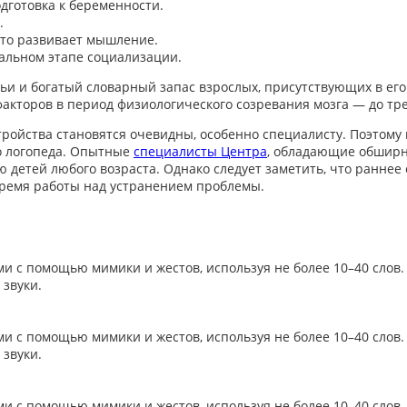
дготовка к беременности.
.
это развивает мышление.
альном этапе социализации.
ьи и богатый словарный запас взрослых, присутствующих в его
кторов в период физиологического созревания мозга — до тре
тройства становятся очевидны, особенно специалисту. Поэтом
о логопеда. Опытные
специалисты Центра
, обладающие обширн
детей любого возраста. Однако следует заметить, что раннее
время работы над устранением проблемы.
 с помощью мимики и жестов, используя не более 10–40 слов.
звуки.
 с помощью мимики и жестов, используя не более 10–40 слов.
звуки.
 с помощью мимики и жестов, используя не более 10–40 слов.