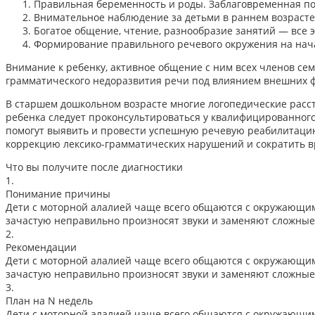
Правильная беременность и роды. Заблаговременная по
Внимательное наблюдение за детьми в раннем возрасте
Богатое общение, чтение, разнообразие занятий — все 
Формирование правильного речевого окружения на нач
Внимание к ребенку, активное общение с ним всех членов сем
грамматического недоразвития речи под влиянием внешних фа
В старшем дошкольном возрасте многие логопедические расс
ребенка следует проконсультироваться у квалифицированног
помогут выявить и провести успешную речевую реабилитацию 
коррекцию лексико-грамматических нарушений и сократить 
Что вы получите после диагностики
1.
Понимание причины
Дети с моторной алалией чаще всего общаются с окружающими
зачастую неправильно произносят звуки и заменяют сложные 
2.
Рекомендации
Дети с моторной алалией чаще всего общаются с окружающими
зачастую неправильно произносят звуки и заменяют сложные 
3.
План на N недель
Дети с моторной алалией чаще всего общаются с окружающими