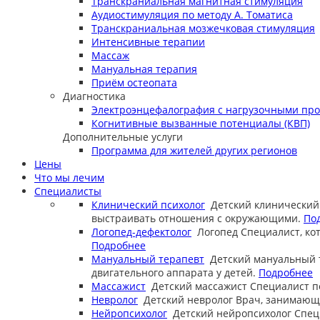
Транскраниальная магнитная стимуляция
Аудиостимуляция по методу А. Томатиса
Транскраниальная мозжечковая стимуляция
Интенсивные терапии
Массаж
Мануальная терапия
Приём остеопата
Диагностика
Электроэнцефалография с нагрузочными пр
Когнитивные вызванные потенциалы (КВП)
Дополнительные услуги
Программа для жителей других регионов
Цены
Что мы лечим
Специалисты
Клинический психолог
Детский клинический
выстраивать отношения с окружающими.
По
Логопед-дефектолог
Логопед
Специалист, ко
Подробнее
Мануальный терапевт
Детский мануальный 
двигательного аппарата у детей.
Подробнее
Массажист
Детский массажист
Специалист п
Невролог
Детский невролог
Врач, занимающи
Нейропсихолог
Детский нейропсихолог
Спец