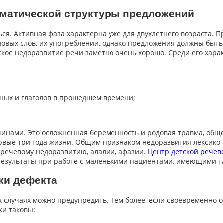
мматической структуры предложений
ься. Активная фаза характерна уже для двухлетнего возраста.
овых слов, их употреблении, однако предложения должны быть
ое недоразвитие речи заметно очень хорошо. Среди его харак
ных и глаголов в прошедшем времени;
инами. Это осложненная беременность и родовая травма, обще
рвые три года жизни. Общим признаком недоразвития лексико
 речевому недоразвитию, алалии, афазии.
Центр детской речев
результаты при работе с маленькими пациентами, имеющими т
ки дефекта
х случаях можно предупредить. Тем более, если своевременно 
ки таковы: