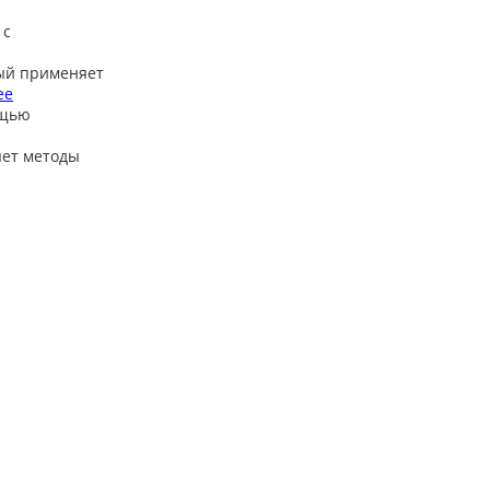
 с
ый применяет
ее
ощью
яет методы