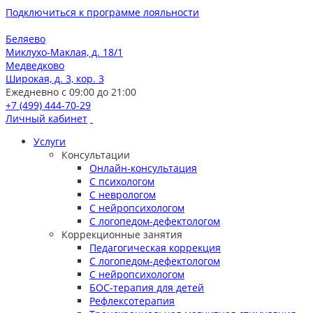
Подключиться к программе лояльности
Беляево
Миклухо-Маклая, д. 18/1
Медведково
Широкая, д. 3, кор. 3
Ежедневно с 09:00 до 21:00
+7 (499) 444-70-29
Личный кабинет
Услуги
Консультации
Онлайн-консультация
С психологом
С неврологом
С нейропсихологом
С логопедом-дефектологом
Коррекционные занятия
Педагогическая коррекция
С логопедом-дефектологом
С нейропсихологом
БОС-терапия для детей
Рефлексотерапия