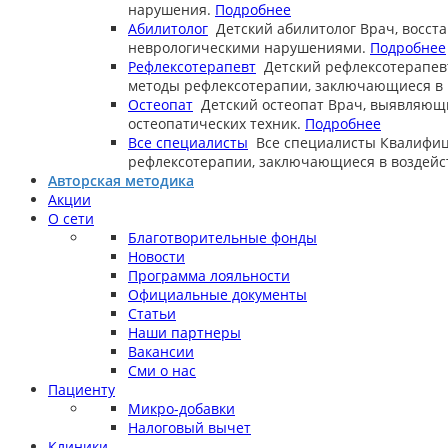
нарушения.
Подробнее
Абилитолог
Детский абилитолог
Врач, восст
неврологическими нарушениями.
Подробнее
Рефлексотерапевт
Детский рефлексотерапев
методы рефлексотерапии, заключающиеся в в
Остеопат
Детский остеопат
Врач, выявляющ
остеопатических техник.
Подробнее
Все специалисты
Все специалисты
Квалифиц
рефлексотерапии, заключающиеся в воздейст
Авторская методика
Акции
О сети
Благотворительные фонды
Новости
Программа лояльности
Официальные документы
Статьи
Наши партнеры
Вакансии
Сми о нас
Пациенту
Микро-добавки
Налоговый вычет
Клиники