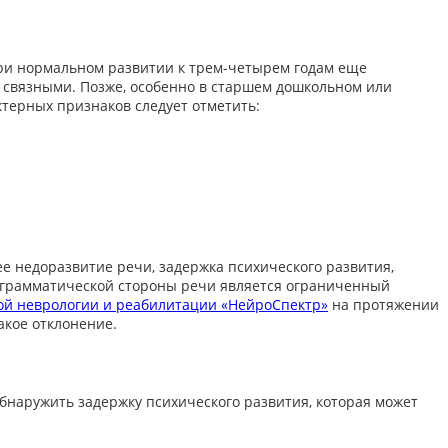
 При нормальном развитии к трем-четырем годам еще
 связными. Позже, особенно в старшем дошкольном или
терных признаков следует отметить:
е недоразвитие речи, задержка психического развития,
-грамматической стороны речи является ограниченный
ой неврологии и реабилитации «НейроСпектр»
на протяжении
акое отклонение.
обнаружить задержку психического развития, которая может