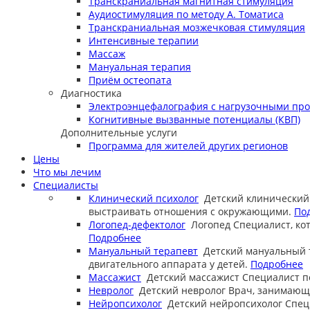
Транскраниальная магнитная стимуляция
Аудиостимуляция по методу А. Томатиса
Транскраниальная мозжечковая стимуляция
Интенсивные терапии
Массаж
Мануальная терапия
Приём остеопата
Диагностика
Электроэнцефалография с нагрузочными пр
Когнитивные вызванные потенциалы (КВП)
Дополнительные услуги
Программа для жителей других регионов
Цены
Что мы лечим
Специалисты
Клинический психолог
Детский клинический
выстраивать отношения с окружающими.
По
Логопед-дефектолог
Логопед
Специалист, ко
Подробнее
Мануальный терапевт
Детский мануальный 
двигательного аппарата у детей.
Подробнее
Массажист
Детский массажист
Специалист п
Невролог
Детский невролог
Врач, занимающи
Нейропсихолог
Детский нейропсихолог
Спец