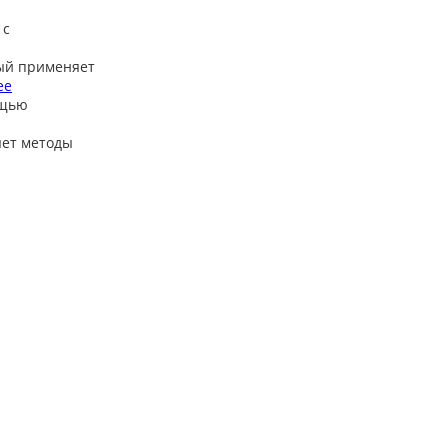
 с
ый применяет
ее
ощью
яет методы