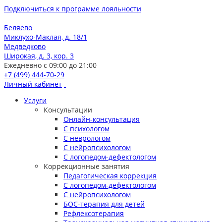
Подключиться к программе лояльности
Беляево
Миклухо-Маклая, д. 18/1
Медведково
Широкая, д. 3, кор. 3
Ежедневно с 09:00 до 21:00
+7 (499) 444-70-29
Личный кабинет
Услуги
Консультации
Онлайн-консультация
С психологом
С неврологом
С нейропсихологом
С логопедом-дефектологом
Коррекционные занятия
Педагогическая коррекция
С логопедом-дефектологом
С нейропсихологом
БОС-терапия для детей
Рефлексотерапия