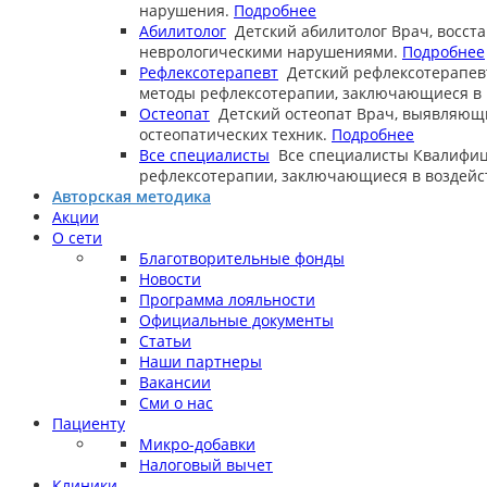
нарушения.
Подробнее
Абилитолог
Детский абилитолог
Врач, восст
неврологическими нарушениями.
Подробнее
Рефлексотерапевт
Детский рефлексотерапев
методы рефлексотерапии, заключающиеся в в
Остеопат
Детский остеопат
Врач, выявляющ
остеопатических техник.
Подробнее
Все специалисты
Все специалисты
Квалифиц
рефлексотерапии, заключающиеся в воздейст
Авторская методика
Акции
О сети
Благотворительные фонды
Новости
Программа лояльности
Официальные документы
Статьи
Наши партнеры
Вакансии
Сми о нас
Пациенту
Микро-добавки
Налоговый вычет
Клиники