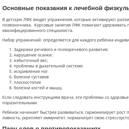
Основные показания к лечебной физкул
В детскую ЛФК входят упражнения, которые активируют разл
позвоночника. Курсовые занятия ЛФК помагают удерживать по
квалифицированного специалиста.
Набор упражнений определяется для каждого ребёнка индиви
Задержки речевого и психоречевого развития;
нарушение осанки;
избыточный вес;
проблемы в дыхательной системе;
искривление ног
болезни суставов
плоскостопие
болезни костей и мышц
Если следовать инструкциям врача, эти проблемы со здоровь
поразительными.
Ребенок начинает быстрее развиваться, гармонизирует рост п
ловкость, укрепляет иммунитет, нормализует свою стрессоус
Пару слов о противопоказаниях