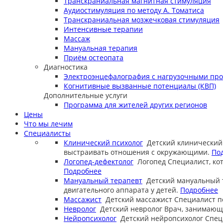
Транскраниальная магнитная стимуляция
Аудиостимуляция по методу А. Томатиса
Транскраниальная мозжечковая стимуляция
Интенсивные терапии
Массаж
Мануальная терапия
Приём остеопата
Диагностика
Электроэнцефалография с нагрузочными пр
Когнитивные вызванные потенциалы (КВП)
Дополнительные услуги
Программа для жителей других регионов
Цены
Что мы лечим
Специалисты
Клинический психолог
Детский клинический
выстраивать отношения с окружающими.
По
Логопед-дефектолог
Логопед
Специалист, ко
Подробнее
Мануальный терапевт
Детский мануальный 
двигательного аппарата у детей.
Подробнее
Массажист
Детский массажист
Специалист п
Невролог
Детский невролог
Врач, занимающи
Нейропсихолог
Детский нейропсихолог
Спец