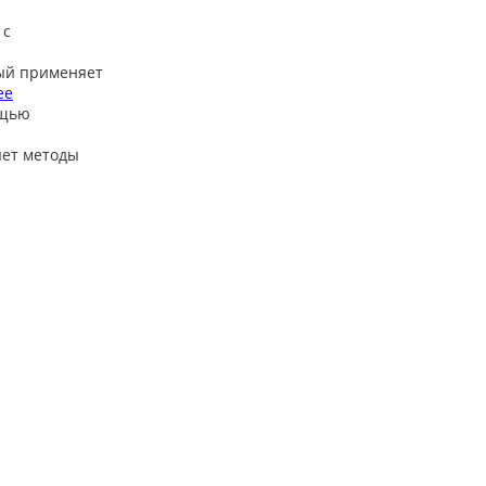
 с
ый применяет
ее
ощью
яет методы