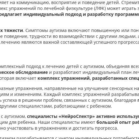
лияет на коммуникацию, восприятие и поведение детей. Стреми
лекс упражнений по лечебной физкультуре (ЛФК) может играть 
редлагает индивидуальный подход и разработку программ
х тяжести
. Симптомы аутизма включают повышенную или пони
 поведение, трудности во взаимодействии с другими людьми, 
к лечению являются важной составляющей успешного прогресса
омплексный подход к лечению детей с аутизмом, объединяя все
ческое обследование
и разработают индивидуальный план леч
которая включает
комплекс упражнений, разработанных спец
бразные упражнения, направленные на улучшение сенсорных на
циям и изменениям. Каждый комплекс упражнений разрабатывае
 успеха в решении проблем, связанных с аутизмом, благодаря
 другими специалистами, работающими с ребенком.
 с аутизмом,
специалисты «НейроСпектр» активно использу
щим для ребенка. Наши специалисты имеют
большой опыт раб
но участвовать в упражнениях и достигать прогресса.
утизмом разрабатывается с учетом индивидуальных потребносте