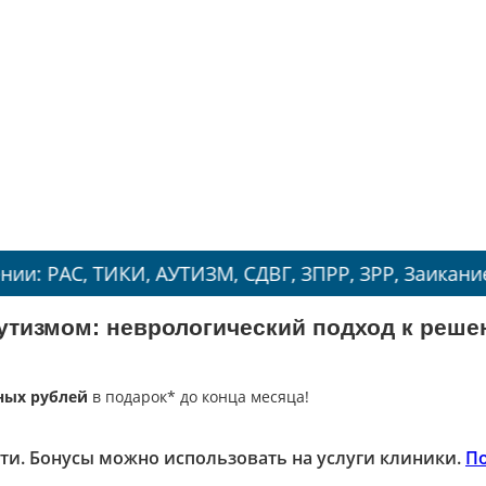
ИКИ, АУТИЗМ, СДВГ, ЗПРР, ЗРР, Заикание, Энурез.
утизмом: неврологический подход к реш
ных рублей
в подарок* до конца месяца!
ти. Бонусы можно использовать на услуги клиники.
П