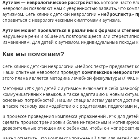
Аутизм — неврологическое расстройство
, которое часто в
неврологии позволяют нам с уверенностью заявить, что комп
аутизмом. Сеть клиник детской неврологии
«НейроСпектр» п
справиться с неврологическими симптомами аутизма.
Аутизм может проявляться в различных формах и степеня
нарушение речи и общения, повторяющееся или стереотипное
изменениям. Для детей с аутизмом, индивидуальные походы 
Как мы помогаем?
Сеть клиник детской неврологии «НейроСпектр» предлагает к
Наши опытные неврологи проведут
комплексное неврологи
этого плана является методика лечебной физкультуры (ЛФК), 
Методика ЛФК для детей с аутизмом включает в себя разноо
коммуникативных навыков, а также адаптацию к новым ситуа
основных потребностей. Нашим специалистам удается достичь
а
также тесному взаимодействию с родителями, педагогами и
В процессе проведения комплекса упражнений ЛФК для детей
сделать процесс тренировки более интересным и мотивирую
доверительные отношения с ребенком, чтобы он мог эффектив
Важно отметить, что комплекс упражнений ЛФК для детей с а