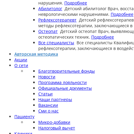
нарушения.
Подробнее
Абилитолог
Детский абилитолог
Врач, восст
неврологическими нарушениями.
Подробнее
Рефлексотерапевт
Детский рефлексотерапев
методы рефлексотерапии, заключающиеся в в
Остеопат
Детский остеопат
Врач, выявляющ
остеопатических техник.
Подробнее
Все специалисты
Все специалисты
Квалифиц
рефлексотерапии, заключающиеся в воздейст
Авторская методика
Акции
О сети
Благотворительные фонды
Новости
Программа лояльности
Официальные документы
Статьи
Наши партнеры
Вакансии
Сми о нас
Пациенту
Микро-добавки
Налоговый вычет
Клиники