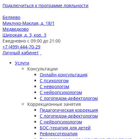
Подключиться к программе лояльности
Беляево
Миклухо-Маклая, д. 18/1
Медведково
Широкая, д. 3, кор. 3
Ежедневно с 09:00 до 21:00
+7 (499) 444-70-29
Личный кабинет
Услуги
Консультации
Онлайн-консультация
С психологом
С неврологом
С нейропсихологом
С логопедом-дефектологом
Коррекционные занятия
Педагогическая коррекция
С логопедом-дефектологом
С нейропсихологом
БОС-терапия для детей
Рефлексотерапия