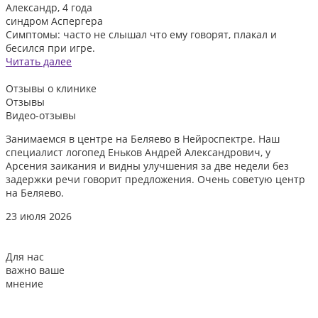
Александр, 4 года
синдром Аспергера
Симптомы: часто не слышал что ему говорят, плакал и
бесился при игре.
Читать далее
Отзывы
о клинике
Отзывы
Видео-отзывы
Занимаемся в центре на Беляево в Нейроспектре. Наш
Д
специалист логопед Еньков Андрей Александрович, у
и
Арсения заикания и видны улучшения за две недели без
л
задержки речи говорит предложения. Очень советую центр
о
на Беляево.
2
23 июля 2026
Для нас
важно ваше
мнение