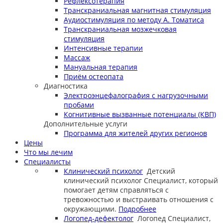
Рефлексотерапия
Транскраниальная магнитная стимуляция
Аудиостимуляция по методу А. Томатиса
Транскраниальная мозжечковая
стимуляция
Интенсивные терапии
Массаж
Мануальная терапия
Приём остеопата
Диагностика
Электроэнцефалография с нагрузочными
пробами
Когнитивные вызванные потенциалы (КВП)
Дополнительные услуги
Программа для жителей других регионов
Цены
Что мы лечим
Специалисты
Клинический психолог
Детский
клинический психолог
Специалист, который
помогает детям справляться с
тревожностью и выстраивать отношения с
окружающими.
Подробнее
Логопед-дефектолог
Логопед
Специалист,