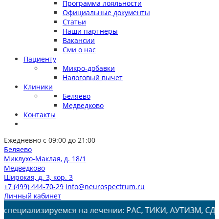
Программа лояльности
Официальные документы
Статьи
Наши партнеры
Вакансии
Сми о нас
Пациенту
Микро-добавки
Налоговый вычет
Клиники
Беляево
Медведково
Контакты
Ежедневно с 09:00 до 21:00
Беляево
Миклухо-Маклая, д. 18/1
Медведково
Широкая, д. 3, кор. 3
+7 (499) 444-70-29
info@neurospectrum.ru
Личный кабинет
зируемся на лечении: РАС, ТИКИ, АУТИЗМ, СДВГ, ЗПРР, З