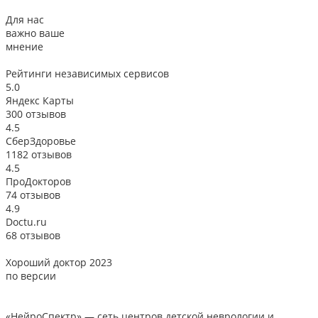
Для нас
важно ваше
мнение
Рейтинги
независимых сервисов
5.0
Яндекс Карты
300 отзывов
4.5
СберЗдоровье
1182 отзывов
4.5
ПроДокторов
74 отзывов
4.9
Doctu.ru
68 отзывов
Хороший доктор 2023
В
по версии
«НейроСпектр»
— сеть центров детской неврологии и