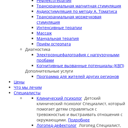
Рефлексотерапия
Транскраниальная магнитная стимуляция
Аудиостимуляция по методу А. Томатиса
Транскраниальная мозжечковая
стимуляция
Интенсивные терапии
Массаж
Мануальная терапия
Приём остеопата
Диагностика
Электроэнцефалография с нагрузочными
пробами
Когнитивные вызванные потенциалы (КВП)
Дополнительные услуги
Программа для жителей других регионов
Цены
Что мы лечим
Специалисты
Клинический психолог
Детский
клинический психолог
Специалист, который
помогает детям справляться с
тревожностью и выстраивать отношения с
окружающими.
Подробнее
Логопед-дефектолог
Логопед
Специалист,