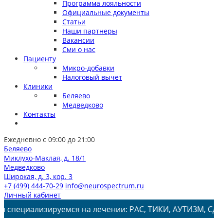
Программа лояльности
Официальные документы
Статьи
Наши партнеры
Вакансии
Сми о нас
Пациенту
Микро-добавки
Налоговый вычет
Клиники
Беляево
Медведково
Контакты
Ежедневно с 09:00 до 21:00
Беляево
Миклухо-Маклая, д. 18/1
Медведково
Широкая, д. 3, кор. 3
+7 (499) 444-70-29
info@neurospectrum.ru
Личный кабинет
изируемся на лечении: РАС, ТИКИ, АУТИЗМ, СДВГ, ЗПРР, 