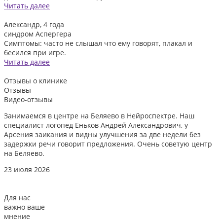
Читать далее
Александр, 4 года
синдром Аспергера
Симптомы: часто не слышал что ему говорят, плакал и
бесился при игре.
Читать далее
Отзывы
о клинике
Отзывы
Видео-отзывы
Занимаемся в центре на Беляево в Нейроспектре. Наш
Д
специалист логопед Еньков Андрей Александрович, у
и
Арсения заикания и видны улучшения за две недели без
л
задержки речи говорит предложения. Очень советую центр
о
на Беляево.
2
23 июля 2026
Для нас
важно ваше
мнение