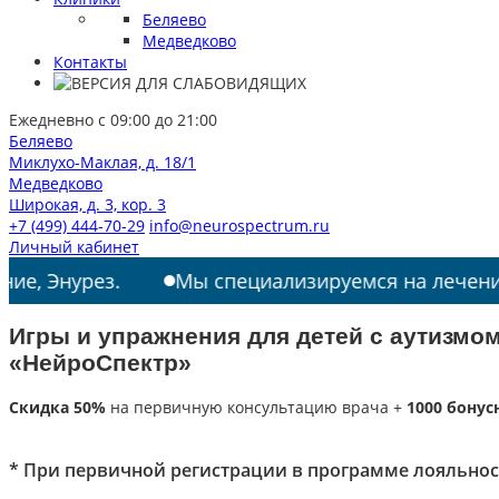
Беляево
Медведково
Контакты
Ежедневно с 09:00 до 21:00
Беляево
Миклухо-Маклая, д. 18/1
Медведково
Широкая, д. 3, кор. 3
+7 (499) 444-70-29
info@neurospectrum.ru
Личный кабинет
рез.
Мы специализируемся на лечении: РАС, Т
Игры и упражнения для детей с аутизмо
«НейроСпектр»
Скидка 50%
на первичную консультацию врача +
1000 бонус
* При первичной регистрации в программе лояльнос