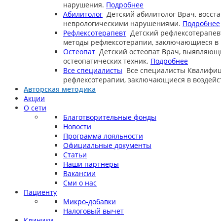
нарушения.
Подробнее
Абилитолог
Детский абилитолог
Врач, восст
неврологическими нарушениями.
Подробнее
Рефлексотерапевт
Детский рефлексотерапев
методы рефлексотерапии, заключающиеся в в
Остеопат
Детский остеопат
Врач, выявляющ
остеопатических техник.
Подробнее
Все специалисты
Все специалисты
Квалифиц
рефлексотерапии, заключающиеся в воздейст
Авторская методика
Акции
О сети
Благотворительные фонды
Новости
Программа лояльности
Официальные документы
Статьи
Наши партнеры
Вакансии
Сми о нас
Пациенту
Микро-добавки
Налоговый вычет
Клиники