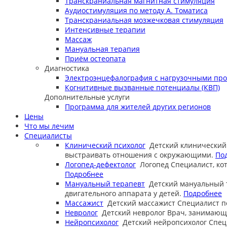
Транскраниальная магнитная стимуляция
Аудиостимуляция по методу А. Томатиса
Транскраниальная мозжечковая стимуляция
Интенсивные терапии
Массаж
Мануальная терапия
Приём остеопата
Диагностика
Электроэнцефалография с нагрузочными пр
Когнитивные вызванные потенциалы (КВП)
Дополнительные услуги
Программа для жителей других регионов
Цены
Что мы лечим
Специалисты
Клинический психолог
Детский клинический
выстраивать отношения с окружающими.
По
Логопед-дефектолог
Логопед
Специалист, ко
Подробнее
Мануальный терапевт
Детский мануальный 
двигательного аппарата у детей.
Подробнее
Массажист
Детский массажист
Специалист п
Невролог
Детский невролог
Врач, занимающи
Нейропсихолог
Детский нейропсихолог
Спец