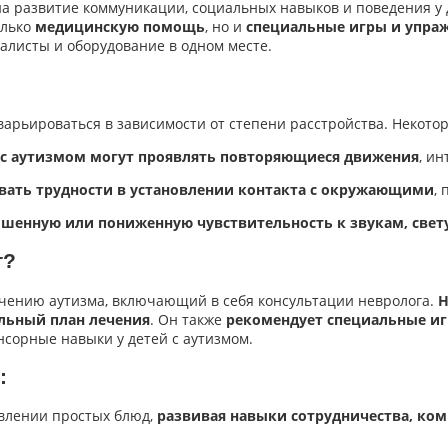
 на развитие коммуникации, социальных навыков и поведения у
олько
медицинскую помощь
, но и
специальные игры и упра
алисты и оборудование в одном месте.
арьироваться в зависимости от степени расстройства. Некото
 с аутизмом могут проявлять повторяющиеся движения
, и
ать трудности в установлении контакта с окружающими
,
енную или пониженную чувствительность к звукам, свету
т?
чению аутизма, включающий в себя консультации невролога.
Н
льный план лечения
. Он также
рекомендует специальные иг
сорные навыки у детей с аутизмом.
:
товлении простых блюд,
развивая навыки сотрудничества, ко