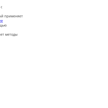
 с
ый применяет
ее
ощью
яет методы