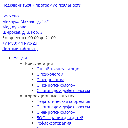
Подключиться к программе лояльности
Беляево
Миклухо-Маклая, д. 18/1
Медведково
Широкая, д. 3, кор. 3
Ежедневно с 09:00 до 21:00
+7 (499) 444-70-29
Личный кабинет
Услуги
Консультации
Онлайн-консультация
С психологом
С неврологом
С нейропсихологом
С логопедом-дефектологом
Коррекционные занятия
Педагогическая коррекция
С логопедом-дефектологом
С нейропсихологом
БОС-терапия для детей
Рефлексотерапия